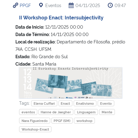
PPGF
Eventos
04/11/2025
09:47
Ministério da Cidadania
II Workshop Enact: Intersubjectivity
Ministério da Saúde
Data de Início:
12/11/2025 00:00
Data de Término:
14/11/2025 00:00
Ministério de Minas e Energia
Local de realização:
Departamento de Filosofia, prédio
74A. CCSH. UFSM.
Ministério da Ciência, Tecnologia, Inovações e Comunicações
Estado:
Rio Grande do Sul
Cidade:
Santa Maria
II Workshop Enact: Intersubjectivity
Ministério do Meio Ambiente
Ministério do Turismo
Tags:
Ministério do Desenvolvimento Regional
Elena Cuffari
Enact
Enativismo
Evento
eventos
Hanne de Jaegher
Linguagem
Mente
Controladoria-Geral da União
Nara Figueiredo
PPGF (SM)
workshop
Workshop-Enact
Ministério da Mulher, da Família e dos Direitos Humanos