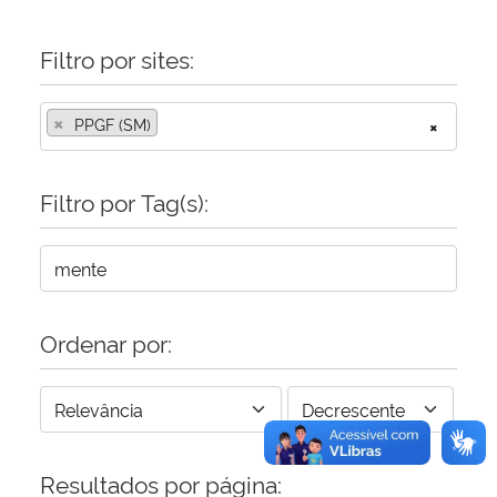
Secretaria-Geral
Filtro por sites:
Secretaria de Governo
×
PPGF (SM)
×
Gabinete de Segurança Institucional
Filtro por Tag(s):
Advocacia-Geral da União
Banco Central do Brasil
Ordenar por:
Planalto
Resultados por página: