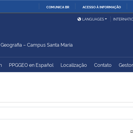
COMUNICA BR
ACESSO À INFORMAÇÃO
Ministério da Defesa
Ministério das Relações
Mini
IR
LANGUAGES
INTERNATI
Exteriores
PARA
O
Ministério da Cidadania
Ministério da Saúde
Mini
CONTEÚDO
Geografia – Campus Santa Maria
h
PPGGEO en Español
Localização
Contato
Gestor
Ministério do
Controladoria-Geral da
Mini
Desenvolvimento Regional
União
Famí
Hum
Advocacia-Geral da União
Banco Central do Brasil
Plan
P