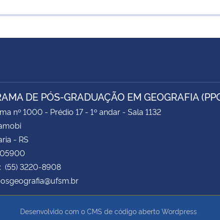
AMA DE PÓS-GRADUAÇÃO EM GEOGRAFIA (PP
ima nº 1000 - Prédio 17 - 1º andar - Sala 1132
Camobi
ria - RS
105900
: (55) 3220-8908
posgeografia@ufsm.br
Desenvolvido com o CMS de código aberto
Wordpress