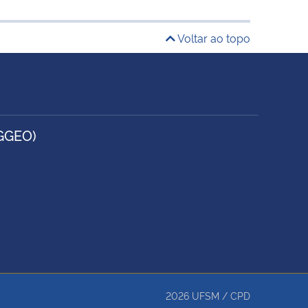
Voltar ao topo
GGEO)
2026
UFSM
/
CPD