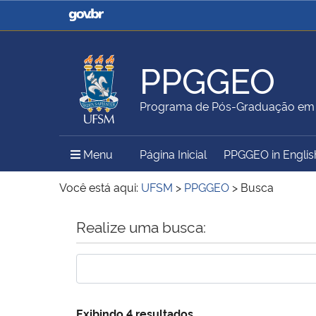
Casa Civil
Ministério da Justiça e
Segurança Pública
PPGGEO
Ministério da Agricultura,
Ministério da Educação
Programa de Pós-Graduação em 
Pecuária e Abastecimento
Menu Principal do Sítio
Menu
Página Inicial
PPGGEO in Englis
Ministério do Meio Ambiente
Ministério do Turismo
Você está aqui:
UFSM
>
PPGGEO
>
Busca
Início do conteúdo
Realize uma busca:
Secretaria de Governo
Gabinete de Segurança
Institucional
Exibindo 4 resultados