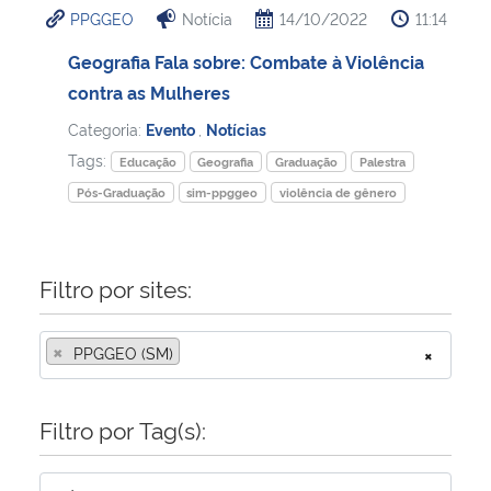
PPGGEO
Notícia
14/10/2022
11:14
Ministério da Cidadania
Geografia Fala sobre: Combate à Violência
Ministério da Saúde
contra as Mulheres
Categoria:
Evento
,
Notícias
Ministério de Minas e Energia
Tags:
Educação
Geografia
Graduação
Palestra
Ministério da Ciência, Tecnologia, Inovações e Comunicações
Pós-Graduação
sim-ppggeo
violência de gênero
Ministério do Meio Ambiente
Filtro por sites:
Ministério do Turismo
×
PPGGEO (SM)
×
Ministério do Desenvolvimento Regional
Filtro por Tag(s):
Controladoria-Geral da União
Ministério da Mulher, da Família e dos Direitos Humanos