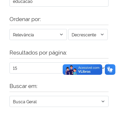
Secretaria-Geral
Ordenar por:
Secretaria de Governo
Gabinete de Segurança Institucional
Resultados por página:
Advocacia-Geral da União
Banco Central do Brasil
Planalto
Buscar em: