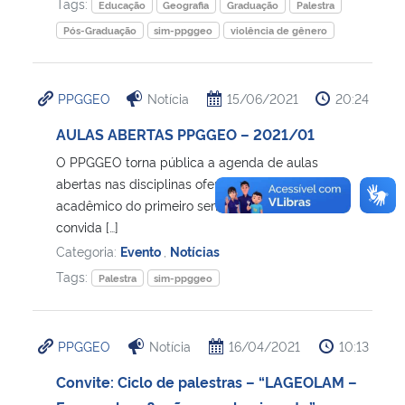
Tags:
Educação
Geografia
Graduação
Palestra
Pós-Graduação
sim-ppggeo
violência de gênero
PPGGEO
Notícia
15/06/2021
20:24
AULAS ABERTAS PPGGEO – 2021/01
O PPGGEO torna pública a agenda de aulas
abertas nas disciplinas ofertadas no calendário
acadêmico do primeiro semestre de 2021 e
convida […]
Categoria:
Evento
,
Notícias
Tags:
Palestra
sim-ppggeo
PPGGEO
Notícia
16/04/2021
10:13
Convite: Ciclo de palestras – “LAGEOLAM –