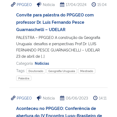
PPGGEO
Notícia
17/04/2024
15:04
Ministério da Cidadania
Convite para palestra do PPGGEO com
Ministério da Saúde
professor Dr. Luis Fernando Pesce
Guarnaschelli – UDELAR
Ministério de Minas e Energia
PALESTRA – PPGGEO A construção da Geografia
Uruguaia: desafios e perspectivas Prof.Dr. LUIS
Ministério da Ciência, Tecnologia, Inovações e Comunicações
FERNANDO PESCE GUARNASCHELLI – UDELAR
23 de abril de […]
Ministério do Meio Ambiente
Categoria:
Notícias
Tags:
Doutorado
Geografia Uruguaia
Mestrado
Ministério do Turismo
Palestra
Ministério do Desenvolvimento Regional
PPGGEO
Notícia
06/06/2023
14:11
Controladoria-Geral da União
Aconteceu no PPGGEO: Conferência de
abertura do IV Encontro Luso-Brasileiro de
Ministério da Mulher, da Família e dos Direitos Humanos