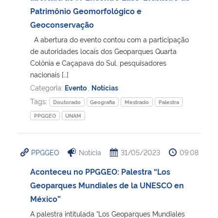
Patrimônio Geomorfológico e
Secretaria-Geral
Geoconservação
A abertura do evento contou com a participação
Secretaria de Governo
de autoridades locais dos Geoparques Quarta
Colônia e Caçapava do Sul, pesquisadores
nacionais […]
Gabinete de Segurança Institucional
Categoria:
Evento
,
Notícias
Advocacia-Geral da União
Tags:
Doutorado
Geografia
Mestrado
Palestra
PPGGEO
UNAM
Banco Central do Brasil
Planalto
PPGGEO
Notícia
31/05/2023
09:08
Aconteceu no PPGGEO: Palestra “Los
Geoparques Mundiales de la UNESCO en
México”
A palestra intitulada “Los Geoparques Mundiales