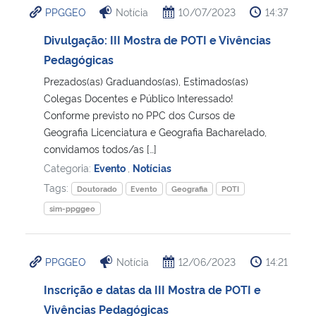
PPGGEO
Notícia
10/07/2023
14:37
Ministério da Cidadania
Divulgação: III Mostra de POTI e Vivências
Ministério da Saúde
Pedagógicas
Prezados(as) Graduandos(as), Estimados(as)
Ministério de Minas e Energia
Colegas Docentes e Público Interessado!
Conforme previsto no PPC dos Cursos de
Ministério da Ciência, Tecnologia, Inovações e Comunicações
Geografia Licenciatura e Geografia Bacharelado,
convidamos todos/as […]
Ministério do Meio Ambiente
Categoria:
Evento
,
Notícias
Tags:
Doutorado
Evento
Geografia
POTI
Ministério do Turismo
sim-ppggeo
Ministério do Desenvolvimento Regional
PPGGEO
Notícia
12/06/2023
14:21
Controladoria-Geral da União
Inscrição e datas da III Mostra de POTI e
Vivências Pedagógicas
Ministério da Mulher, da Família e dos Direitos Humanos