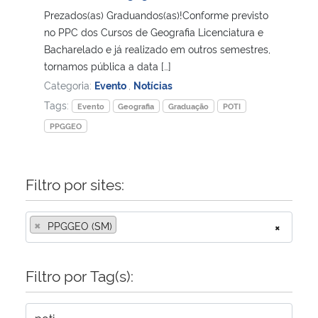
Prezados(as) Graduandos(as)!Conforme previsto
no PPC dos Cursos de Geografia Licenciatura e
Secretaria-Geral
Bacharelado e já realizado em outros semestres,
tornamos pública a data […]
Secretaria de Governo
Categoria:
Evento
,
Notícias
Tags:
Evento
Geografia
Graduação
POTI
Gabinete de Segurança Institucional
PPGGEO
Advocacia-Geral da União
Filtro por sites:
Banco Central do Brasil
×
Planalto
PPGGEO (SM)
×
Filtro por Tag(s):