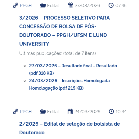
PPGH
Edital
27/03/2026
07:45
Ministério da Cidadania
3/2026 – PROCESSO SELETIVO PARA
Ministério da Saúde
CONCESSÃO DE BOLSA DE PÓS-
DOUTORADO – PPGH/UFSM E LUND
Ministério de Minas e Energia
UNIVERSITY
Ultimas publicações: (total de 7 itens)
Ministério da Ciência, Tecnologia, Inovações e Comunicações
27/03/2026 – Resultado final – Resultado
Ministério do Meio Ambiente
(pdf 318 KB)
24/03/2026 – Inscrições Homologada –
Homologação (pdf 215 KB)
Ministério do Turismo
Ministério do Desenvolvimento Regional
PPGH
Edital
24/03/2026
10:34
Controladoria-Geral da União
2/2026 – Edital de seleção de bolsista de
Doutorado
Ministério da Mulher, da Família e dos Direitos Humanos