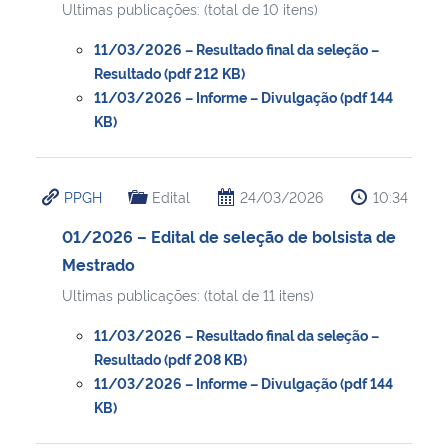
Ultimas publicações: (total de 10 itens)
Secretaria-Geral
11/03/2026 – Resultado final da seleção –
Resultado (pdf 212 KB)
11/03/2026 – Informe – Divulgação (pdf 144
Secretaria de Governo
KB)
Gabinete de Segurança Institucional
PPGH
Edital
24/03/2026
10:34
Advocacia-Geral da União
01/2026 – Edital de seleção de bolsista de
Banco Central do Brasil
Mestrado
Ultimas publicações: (total de 11 itens)
Planalto
11/03/2026 – Resultado final da seleção –
Resultado (pdf 208 KB)
11/03/2026 – Informe – Divulgação (pdf 144
KB)