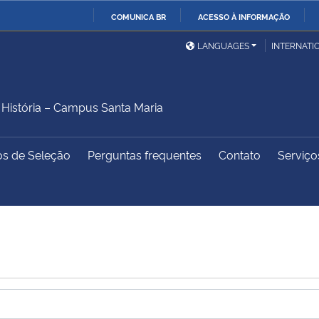
COMUNICA BR
ACESSO À INFORMAÇÃO
Ministério da Defesa
Ministério das Relações
Mini
IR
LANGUAGES
INTERNATI
Exteriores
PARA
O
Ministério da Cidadania
Ministério da Saúde
Mini
CONTEÚDO
istória – Campus Santa Maria
os de Seleção
Perguntas frequentes
Contato
Serviço
Ministério do
Controladoria-Geral da
Mini
Desenvolvimento Regional
União
Famí
Hum
Advocacia-Geral da União
Banco Central do Brasil
Plan