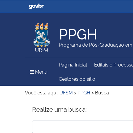
Casa Civil
Ministério da Justiça e
Segurança Pública
PPGH
Ministério da Agricultura,
Ministério da Educação
Programa de Pós-Graduação em H
Pecuária e Abastecimento
Página Inicial
Editais e Process
Ministério do Meio Ambiente
Ministério do Turismo
Menu Principal do Sítio
Menu
Gestores do sítio
Você está aqui:
UFSM
>
PPGH
>
Busca
Secretaria de Governo
Gabinete de Segurança
Início do conteúdo
Realize uma busca:
Institucional