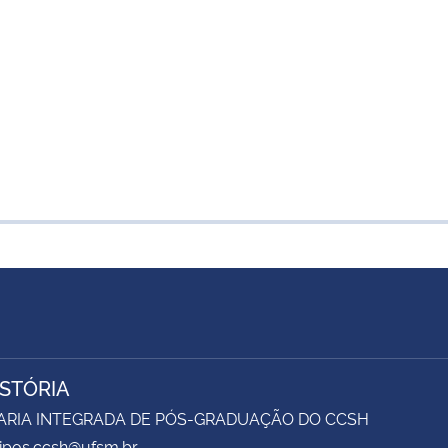
ISTÓRIA
ARIA INTEGRADA DE PÓS-GRADUAÇÃO DO CCSH
sipos.ccsh@ufsm.br