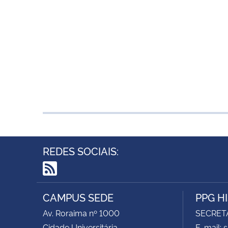
REDES SOCIAIS:
RSS
CAMPUS SEDE
PPG H
Av. Roraima nº 1000
SECRET
Cidade Universitária
E-mail: 