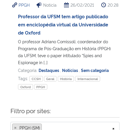
PPGH
Notícia
26/02/2021
20:28
Ministério da Cidadania
Professor da UFSM tem artigo publicado
Ministério da Saúde
em enciclopédia virtual da Universidade
de Oxford
Ministério de Minas e Energia
O professor Adriano Comissoli, coordenador do
Programa de Pós-Graduação em História (PPGH)
Ministério da Ciência, Tecnologia, Inovações e Comunicações
da UFSM, teve o paper intitulado “Spies and
Espionage in […]
Ministério do Meio Ambiente
Categoria:
Destaques
,
Notícias
,
Sem categoria
Tags:
CCSH
Geral
História
Internacional
Ministério do Turismo
Oxford
PPGH
Ministério do Desenvolvimento Regional
Filtro por sites:
Controladoria-Geral da União
×
PPGH (SM)
×
Ministério da Mulher, da Família e dos Direitos Humanos