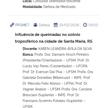
Local:
Consultar orientador/discente
Modalidade:
Defesa de Mestrado
PPGMET
Defesa
23/02/2026
09:00
Influência de queimadas no ozônio
troposférico na cidade de Santa Maria, RS.
Discente:
KAREN LEANDRA ÁVILA DA SILVA
Banca:
Profa. Dra. Damaris Kirsch Pinheiro
(Presidente/Orientadora) – UFSM; Prof. Dr.
Lucas Vaz Peres (Coorientador) – UFOPA;
Prof. Dr. Everson Dal Piva – UFSM; Profa. Dra.
Gabriela Dornelles Bittencuort – INPE; Prof.
Dr. Marcelo Felix Alonso – UFPel; Prof. Dr.
Vagner Anabor – UFSM; Profa. Dra. Caroline
Bresciani (Suplente) – INPE; Prof. Dr.
Franciano Scremin Puhales (Suplente) –
UFSM.