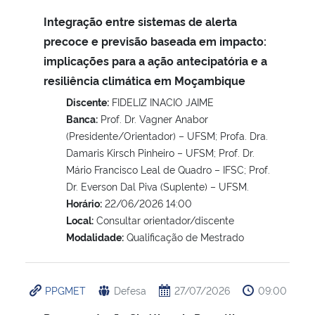
Integração entre sistemas de alerta
Secretaria-Geral
precoce e previsão baseada em impacto:
implicações para a ação antecipatória e a
Secretaria de Governo
resiliência climática em Moçambique
Discente:
FIDELIZ INACIO JAIME
Gabinete de Segurança Institucional
Banca:
Prof. Dr. Vagner Anabor
(Presidente/Orientador) – UFSM; Profa. Dra.
Advocacia-Geral da União
Damaris Kirsch Pinheiro – UFSM; Prof. Dr.
Mário Francisco Leal de Quadro – IFSC; Prof.
Banco Central do Brasil
Dr. Everson Dal Piva (Suplente) – UFSM.
Horário:
22/06/2026 14:00
Planalto
Local:
Consultar orientador/discente
Modalidade:
Qualificação de Mestrado
PPGMET
Defesa
27/07/2026
09:00