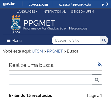
COMUNICA BR
ACESSO À INFORMAÇÃO
PARTI
Casa Civil
LANGUAGES
INTERNATIONAL
SÍTIOS DA UFSM
IR
PARA
PPGMET
Ministério da Justiça e Segurança Pública
O
Programa de Pós-Graduação em Meteorologia
CONTEÚDO
Ministério da Defesa
Buscar no no Sítio
Busca
Busca:
Menu Principal do Sítio
Menu
Busc
Ministério das Relações Exteriores
Você está aqui:
UFSM
>
PPGMET
>
Busca
Ministério da Economia
Início do conteúdo
Realize uma busca:
Ministério da Infraestrutura
Ministério da Agricultura, Pecuária e Abastecimento
Exibindo 15 resultados
Página 1
Ministério da Educação