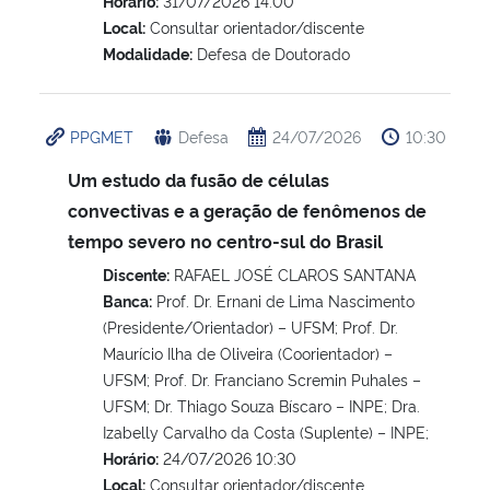
Horário:
31/07/2026 14:00
Local:
Consultar orientador/discente
Modalidade:
Defesa de Doutorado
PPGMET
Defesa
24/07/2026
10:30
Um estudo da fusão de células
convectivas e a geração de fenômenos de
tempo severo no centro-sul do Brasil
Discente:
RAFAEL JOSÉ CLAROS SANTANA
Banca:
Prof. Dr. Ernani de Lima Nascimento
(Presidente/Orientador) – UFSM; Prof. Dr.
Maurício Ilha de Oliveira (Coorientador) –
UFSM; Prof. Dr. Franciano Scremin Puhales –
UFSM; Dr. Thiago Souza Bíscaro – INPE; Dra.
Izabelly Carvalho da Costa (Suplente) – INPE;
Horário:
24/07/2026 10:30
Local:
Consultar orientador/discente