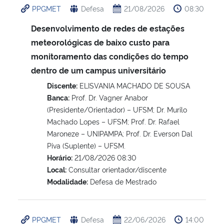
PPGMET
Defesa
21/08/2026
08:30
Ministério da Cidadania
Desenvolvimento de redes de estações
Ministério da Saúde
meteorológicas de baixo custo para
monitoramento das condições do tempo
Ministério de Minas e Energia
dentro de um campus universitário
Discente:
ELISVANIA MACHADO DE SOUSA
Ministério da Ciência, Tecnologia, Inovações e Comunicações
Banca:
Prof. Dr. Vagner Anabor
(Presidente/Orientador) – UFSM; Dr. Murilo
Ministério do Meio Ambiente
Machado Lopes – UFSM; Prof. Dr. Rafael
Maroneze – UNIPAMPA; Prof. Dr. Everson Dal
Ministério do Turismo
Piva (Suplente) – UFSM.
Horário:
21/08/2026 08:30
Ministério do Desenvolvimento Regional
Local:
Consultar orientador/discente
Modalidade:
Defesa de Mestrado
Controladoria-Geral da União
PPGMET
Defesa
22/06/2026
14:00
Ministério da Mulher, da Família e dos Direitos Humanos