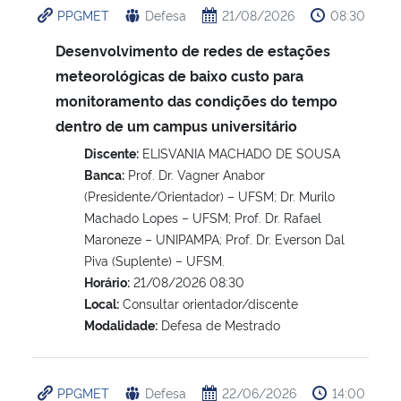
PPGMET
Defesa
21/08/2026
08:30
Ministério da Cidadania
Desenvolvimento de redes de estações
Ministério da Saúde
meteorológicas de baixo custo para
monitoramento das condições do tempo
Ministério de Minas e Energia
dentro de um campus universitário
Discente:
ELISVANIA MACHADO DE SOUSA
Ministério da Ciência, Tecnologia, Inovações e Comunicações
Banca:
Prof. Dr. Vagner Anabor
(Presidente/Orientador) – UFSM; Dr. Murilo
Ministério do Meio Ambiente
Machado Lopes – UFSM; Prof. Dr. Rafael
Maroneze – UNIPAMPA; Prof. Dr. Everson Dal
Ministério do Turismo
Piva (Suplente) – UFSM.
Horário:
21/08/2026 08:30
Ministério do Desenvolvimento Regional
Local:
Consultar orientador/discente
Modalidade:
Defesa de Mestrado
Controladoria-Geral da União
PPGMET
Defesa
22/06/2026
14:00
Ministério da Mulher, da Família e dos Direitos Humanos