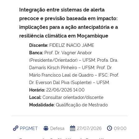
Integração entre sistemas de alerta
Secretaria-Geral
precoce e previsão baseada em impacto:
implicações para a ação antecipatória e a
Secretaria de Governo
resiliência climática em Moçambique
Discente:
FIDELIZ INACIO JAIME
Gabinete de Segurança Institucional
Banca:
Prof. Dr. Vagner Anabor
(Presidente/Orientador) – UFSM; Profa. Dra.
Advocacia-Geral da União
Damaris Kirsch Pinheiro – UFSM; Prof. Dr.
Mário Francisco Leal de Quadro – IFSC; Prof.
Banco Central do Brasil
Dr. Everson Dal Piva (Suplente) – UFSM.
Horário:
22/06/2026 14:00
Planalto
Local:
Consultar orientador/discente
Modalidade:
Qualificação de Mestrado
PPGMET
Defesa
27/07/2026
09:00