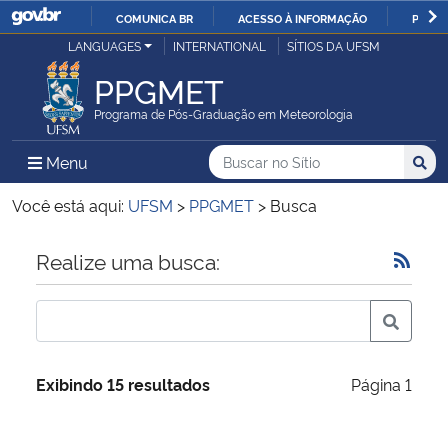
COMUNICA BR
ACESSO À INFORMAÇÃO
PARTI
Casa Civil
LANGUAGES
INTERNATIONAL
SÍTIOS DA UFSM
IR
PARA
PPGMET
Ministério da Justiça e Segurança Pública
O
Programa de Pós-Graduação em Meteorologia
CONTEÚDO
Ministério da Defesa
Buscar no no Sítio
Busca
Busca:
Menu Principal do Sítio
Menu
Busc
Ministério das Relações Exteriores
Você está aqui:
UFSM
>
PPGMET
>
Busca
Ministério da Economia
Início do conteúdo
Realize uma busca:
Ministério da Infraestrutura
Ministério da Agricultura, Pecuária e Abastecimento
Exibindo 15 resultados
Página 1
Ministério da Educação