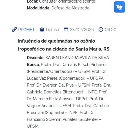
Local:
Consultar orientador/discente
Modalidade:
Defesa de Mestrado
PPGMET
Defesa
23/02/2026
09:00
Influência de queimadas no ozônio
troposférico na cidade de Santa Maria, RS.
Discente:
KAREN LEANDRA ÁVILA DA SILVA
Banca:
Profa. Dra. Damaris Kirsch Pinheiro
(Presidente/Orientadora) – UFSM; Prof. Dr.
Lucas Vaz Peres (Coorientador) – UFOPA;
Prof. Dr. Everson Dal Piva – UFSM; Profa. Dra.
Gabriela Dornelles Bittencuort – INPE; Prof.
Dr. Marcelo Felix Alonso – UFPel; Prof. Dr.
Vagner Anabor – UFSM; Profa. Dra. Caroline
Bresciani (Suplente) – INPE; Prof. Dr.
Franciano Scremin Puhales (Suplente) –
UFSM.