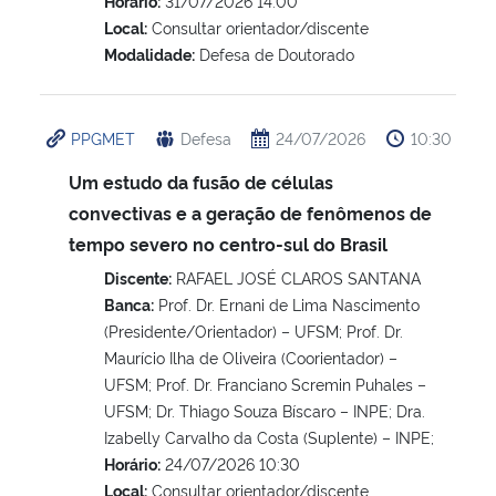
Horário:
31/07/2026 14:00
Local:
Consultar orientador/discente
Modalidade:
Defesa de Doutorado
PPGMET
Defesa
24/07/2026
10:30
Um estudo da fusão de células
convectivas e a geração de fenômenos de
tempo severo no centro-sul do Brasil
Discente:
RAFAEL JOSÉ CLAROS SANTANA
Banca:
Prof. Dr. Ernani de Lima Nascimento
(Presidente/Orientador) – UFSM; Prof. Dr.
Maurício Ilha de Oliveira (Coorientador) –
UFSM; Prof. Dr. Franciano Scremin Puhales –
UFSM; Dr. Thiago Souza Bíscaro – INPE; Dra.
Izabelly Carvalho da Costa (Suplente) – INPE;
Horário:
24/07/2026 10:30
Local:
Consultar orientador/discente