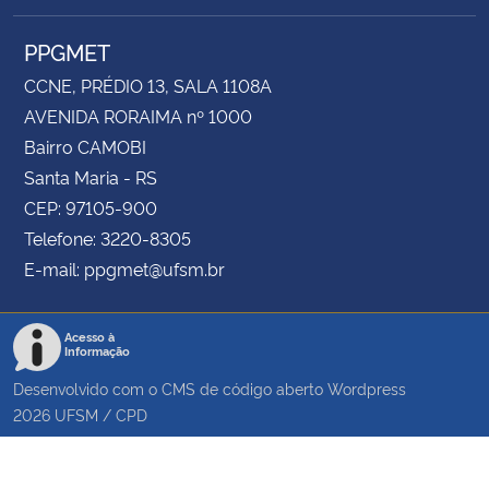
PPGMET
CCNE, PRÉDIO 13, SALA 1108A
AVENIDA RORAIMA nº 1000
Bairro CAMOBI
Santa Maria - RS
CEP: 97105-900
Telefone: 3220-8305
E-mail: ppgmet@ufsm.br
Acesso à
Informação
Desenvolvido com o CMS de código aberto
Wordpress
2026
UFSM
/
CPD