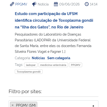
PPGMV
Notícia
09/06/2026
14:14
Ministério da Cidadania
Estudo com participação da UFSM
Ministério da Saúde
identifica circulação de Toxoplasma gondii
na “Ilha dos Gatos”, no Rio de Janeiro
Ministério de Minas e Energia
Pesquisadores do Laboratório de Doenças
Parasitárias (LADOPAR) da Universidade Federal
Ministério da Ciência, Tecnologia, Inovações e Comunicações
de Santa Maria, entre eles os docentes Fernanda
Silveira Flores Vogel e Fagner […]
Ministério do Meio Ambiente
Categoria:
Notícias
,
Sem categoria
Tags:
ladopar
medicina veterinária
PPGMV
Ministério do Turismo
Toxoplasma gondii
Ministério do Desenvolvimento Regional
Filtro por sites:
Controladoria-Geral da União
×
PPGMV (SM)
×
Ministério da Mulher, da Família e dos Direitos Humanos