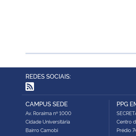
REDES SOCIAIS:
RSS
CAMPUS SEDE
PPG E
Av. Roraima nº 1000
SECRET
Cidade Universitária
Centro d
Bairro Camobi
Prédio 7