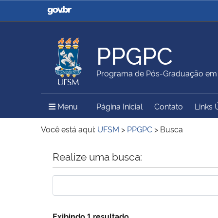
Casa Civil
Ministério da Justiça e
Segurança Pública
PPGPC
Ministério da Agricultura,
Ministério da Educação
Programa de Pós-Graduação em P
Pecuária e Abastecimento
Menu Principal do Sítio
Menu
Página Inicial
Contato
Links 
Ministério do Meio Ambiente
Ministério do Turismo
Você está aqui:
UFSM
>
PPGPC
>
Busca
Início do conteúdo
Realize uma busca:
Secretaria de Governo
Gabinete de Segurança
Institucional
Exibindo 1 resultado