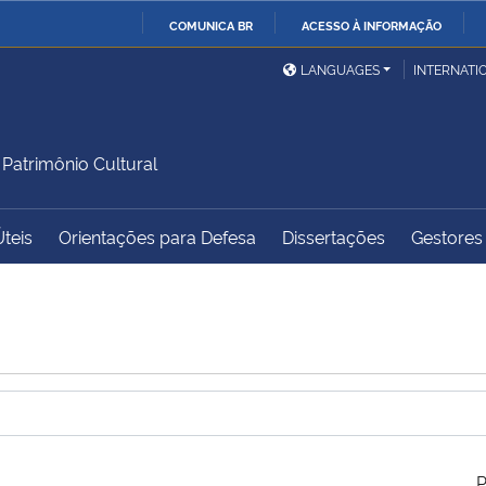
COMUNICA BR
ACESSO À INFORMAÇÃO
Ministério da Defesa
Ministério das Relações
Mini
IR
LANGUAGES
INTERNATI
Exteriores
PARA
O
Ministério da Cidadania
Ministério da Saúde
Mini
CONTEÚDO
atrimônio Cultural
Úteis
Orientações para Defesa
Dissertações
Gestores 
Ministério do
Controladoria-Geral da
Mini
Desenvolvimento Regional
União
Famí
Hum
Advocacia-Geral da União
Banco Central do Brasil
Plan
P