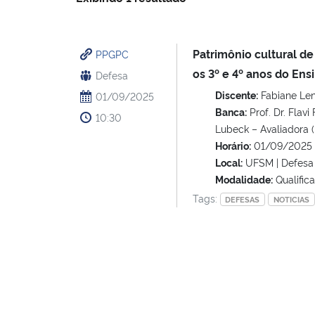
Patrimônio cultural d
PPGPC
os 3º e 4º anos do En
Defesa
Discente:
Fabiane Len
01/09/2025
Banca:
Prof. Dr. Flavi
10:30
Lubeck – Avaliadora (
Horário:
01/09/2025 
Local:
UFSM | Defesa 
Modalidade:
Qualific
Tags:
DEFESAS
NOTICIAS