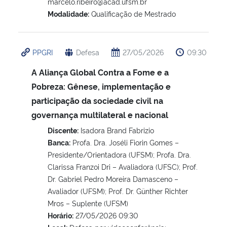
marcelo.ribeiro@acad.ufsm.br
Modalidade:
Qualificação de Mestrado
PPGRI
Defesa
27/05/2026
09:30
A Aliança Global Contra a Fome e a
Pobreza: Gênese, implementação e
participação da sociedade civil na
governança multilateral e nacional
Discente:
Isadora Brand Fabrizio
Banca:
Profa. Dra. Joséli Fiorin Gomes –
Presidente/Orientadora (UFSM); Profa. Dra.
Clarissa Franzoi Dri – Avaliadora (UFSC); Prof.
Dr. Gabriel Pedro Moreira Damasceno –
Avaliador (UFSM); Prof. Dr. Günther Richter
Mros – Suplente (UFSM)
Horário:
27/05/2026 09:30