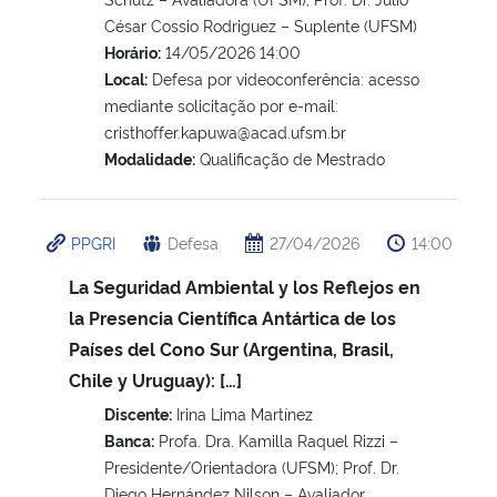
César Cossio Rodriguez – Suplente (UFSM)
Horário:
14/05/2026 14:00
Local:
Defesa por videoconferência: acesso
mediante solicitação por e-mail:
cristhoffer.kapuwa@acad.ufsm.br
Modalidade:
Qualificação de Mestrado
PPGRI
Defesa
27/04/2026
14:00
La Seguridad Ambiental y los Reflejos en
la Presencia Científica Antártica de los
Países del Cono Sur (Argentina, Brasil,
Chile y Uruguay): […]
Discente:
Irina Lima Martínez
Banca:
Profa. Dra. Kamilla Raquel Rizzi –
Presidente/Orientadora (UFSM); Prof. Dr.
Diego Hernández Nilson – Avaliador