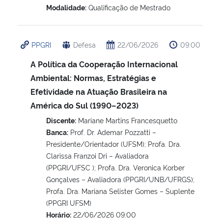
Modalidade:
Qualificação de Mestrado
Secretaria-Geral
PPGRI
Defesa
22/06/2026
09:00
Secretaria de Governo
A Política da Cooperação Internacional
Gabinete de Segurança Institucional
Ambiental: Normas, Estratégias e
Efetividade na Atuação Brasileira na
Advocacia-Geral da União
América do Sul (1990–2023)
Discente:
Mariane Martins Francesquetto
Banco Central do Brasil
Banca:
Prof. Dr. Ademar Pozzatti –
Presidente/Orientador (UFSM); Profa. Dra.
Planalto
Clarissa Franzoi Dri – Avaliadora
(PPGRI/UFSC ); Profa. Dra. Veronica Korber
Gonçalves – Avaliadora (PPGRI/UNB/UFRGS);
Profa. Dra. Mariana Selister Gomes – Suplente
(PPGRI UFSM)
Horário:
22/06/2026 09:00