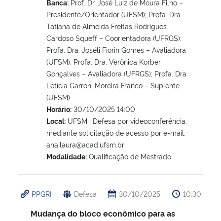
Banca:
Prof. Dr. José Luiz de Moura Filho –
Presidente/Orientador (UFSM); Profa. Dra.
Tatiana de Almeida Freitas Rodrigues
Cardoso Squeff – Coorientadora (UFRGS);
Profa. Dra. Joséli Fiorin Gomes – Avaliadora
(UFSM); Profa. Dra. Verônica Korber
Gonçalves – Avaliadora (UFRGS); Profa. Dra.
Letícia Garroni Moreira Franco – Suplente
(UFSM)
Horário:
30/10/2025 14:00
Local:
UFSM | Defesa por videoconferência:
mediante solicitação de acesso por e-mail:
ana.laura@acad.ufsm.br
Modalidade:
Qualificação de Mestrado
PPGRI
Defesa
30/10/2025
10:30
Mudança do bloco econômico para as