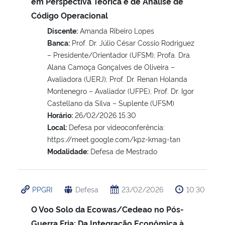
em Perspectiva Teórica e de Análise de
Código Operacional
Discente:
Amanda Ribeiro Lopes
Banca:
Prof. Dr. Júlio César Cossio Rodriguez
– Presidente/Orientador (UFSM); Profa. Dra.
Alana Camoça Gonçalves de Oliveira –
Avaliadora (UERJ); Prof. Dr. Renan Holanda
Montenegro – Avaliador (UFPE); Prof. Dr. Igor
Castellano da Silva – Suplente (UFSM)
Horário:
26/02/2026 15:30
Local:
Defesa por videoconferência:
https://meet.google.com/kpz-kmag-tan
Modalidade:
Defesa de Mestrado
PPGRI
Defesa
23/02/2026
10:30
O Voo Solo da Ecowas/Cedeao no Pós-
Guerra Fria: Da Integração Econômica à