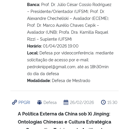
Banca:
Prof. Dr. Júlio César Cossio Rodriguez
– Presidente/Orientador (UFSM); Prof. Dr.
Alexandre Checheliski – Avaliador (ECEME);
Prof. Dr. Marco Aurélio Chaves Cepik –
Avaliador (UNB); Profa. Dra. Kamilla Raquel
Rizzi – Suplente (UFSM)
Horário:
01/04/2026 19:00
Local:
Defesa por videoconferência: mediante
solicitação de acesso por e-mail:
pedroknippel@gmail.com, até as 18h30min
do dia da defesa
Modalidade:
Defesa de Mestrado
PPGRI
Defesa
26/02/2026
15:30
A Política Externa da China sob Xi Jinping:
Ontologias Chinesas e Cultura Estratégica