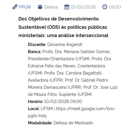
PPGRI
Defesa
10/02/2026
09:00
Dos Objetivos de Desenvolvimento
Sustentável (ODS) às políticas públicas
ministeriais: uma análise interseccional
Discente:
Giovanna Angeloti
Banca:
Profa. Dra. Mariana Selister Gomes,
Presidente/Orientadora (UFSM); Profa. Dra.
Ednalva Felix das Neves, Coorientadora
(UFSM); Profa. Dra. Carolina Bagattolli,
Avaliadora (UFPR); Prof. Dr. Gabriel Pedro
Moreira Damasceno (UFRR); Prof. Dr. Jose Luiz
de Moura Filho, Suplente (UFSM)
Horário:
10/02/2026 09:00
Local:
UFSM | https://meet.google.com/bnc-
pgfo-hdq
Modalidade:
Defesa de Mestrado