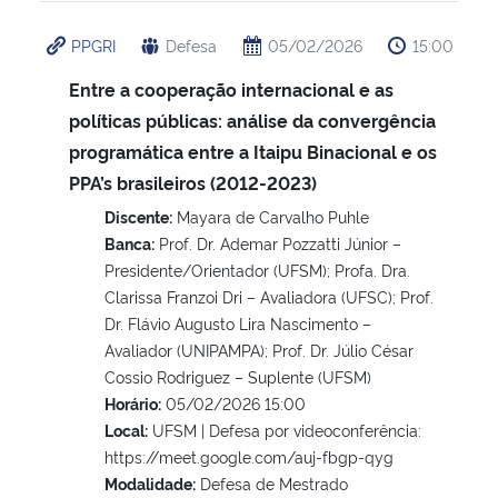
PPGRI
Defesa
05/02/2026
15:00
Entre a cooperação internacional e as
políticas públicas: análise da convergência
programática entre a Itaipu Binacional e os
PPA’s brasileiros (2012-2023)
Discente:
Mayara de Carvalho Puhle
Banca:
Prof. Dr. Ademar Pozzatti Júnior –
Presidente/Orientador (UFSM); Profa. Dra.
Clarissa Franzoi Dri – Avaliadora (UFSC); Prof.
Dr. Flávio Augusto Lira Nascimento –
Avaliador (UNIPAMPA); Prof. Dr. Júlio César
Cossio Rodriguez – Suplente (UFSM)
Horário:
05/02/2026 15:00
Local:
UFSM | Defesa por videoconferência:
https://meet.google.com/auj-fbgp-qyg
Modalidade:
Defesa de Mestrado