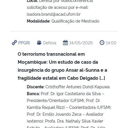
Local:
Defesa por videoconferência:
solicitação de acesso por e-mail:
isadora.brand@acad.ufsm.br
Modalidade:
Qualificação de Mestrado
PPGRI
Defesa
14/05/2026
14:00
O terrorismo transnacional em
Moçambique: Um estudo de caso da
insurgência do grupo Ansar al-Sunna e a
fragilidade estatal em Cabo Delgado […]
Discente:
Cristhoffer Antunes Dondi Kapuwa
Banca:
Prof. Dr. Igor Castellano da Silva –
Presidente/Orientador (UFSM); Prof. Dr.
Kamilla Raquel Rizzi – Coorientadora (UFSM);
Prof. Dr. Emílio Jovando Zeca – Avaliador
(externo); Profa. Dra. Nathaly Silva Xavier
Schütz – Avaliadora (UFSM); Prof. Dr. Júlio