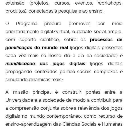
extensão (projetos, cursos, eventos, workshops,
produtos), conectadas à pesquisa e ao ensino.
Secretaria-Geral
O Programa procura promover, por meio
Secretaria de Governo
prioritariamente digital/virtual, o debate social amplo,
com suporte científico, sobre os
processos de
Gabinete de Segurança Institucional
gamificação
do mundo real
(jogos digitais presentes
cada vez mais no nosso dia a dia da sociedade) e
Advocacia-Geral da União
mundificação
dos jogos digitais
(jogos digitais
propagando conteúdos político-sociais complexos e
Banco Central do Brasil
simulando dinâmicas reais).
Planalto
A missão principal é construir pontes entre a
Universidade e a sociedade de modo a contribuir para
a compreensão conjunta sobre a relevância dos jogos
digitais no mundo contemporâneo, como recurso de
ensino-aprendizagem das Ciências Sociais e Humanas