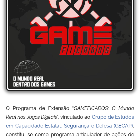
Ministério da Cidadania
Ministério da Saúde
Ministério de Minas e Energia
Ministério da Ciência, Tecnologia, Inovações e Comunicações
Ministério do Meio Ambiente
Ministério do Turismo
Ministério do Desenvolvimento Regional
O Programa de Extensão “
GAMEFICADOS: O Mundo
Real nos Jogos Digitais
”, vinculado ao
Grupo de Estudos
Controladoria-Geral da União
em Capacidade Estatal, Segurança e Defesa (GECAP)
,
constitui-se como programa articulador de ações de
Ministério da Mulher, da Família e dos Direitos Humanos