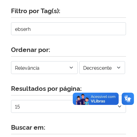
Filtro por Tag(s):
Secretaria-Geral
Secretaria de Governo
Gabinete de Segurança Institucional
Ordenar por:
Advocacia-Geral da União
Banco Central do Brasil
Resultados por página:
Planalto
Buscar em: