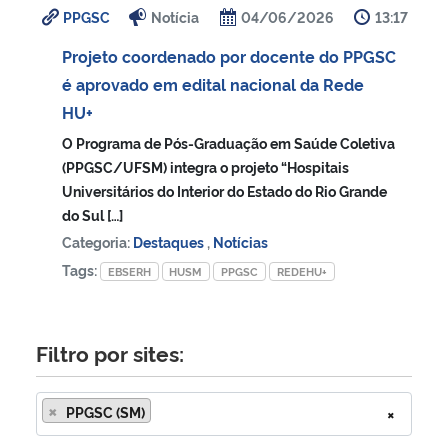
PPGSC
Notícia
04/06/2026
13:17
Ministério da Cidadania
Projeto coordenado por docente do PPGSC
Ministério da Saúde
é aprovado em edital nacional da Rede
HU+
Ministério de Minas e Energia
O Programa de Pós-Graduação em Saúde Coletiva
(PPGSC/UFSM) integra o projeto “Hospitais
Ministério da Ciência, Tecnologia, Inovações e Comunicações
Universitários do Interior do Estado do Rio Grande
do Sul […]
Ministério do Meio Ambiente
Categoria:
Destaques
,
Notícias
Tags:
EBSERH
HUSM
PPGSC
REDEHU+
Ministério do Turismo
Ministério do Desenvolvimento Regional
Filtro por sites:
Controladoria-Geral da União
×
PPGSC (SM)
×
Ministério da Mulher, da Família e dos Direitos Humanos