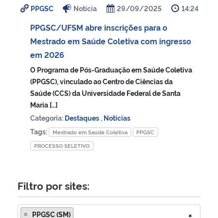
PPGSC
Notícia
29/09/2025
14:24
Ministério da Cidadania
PPGSC/UFSM abre inscrições para o
Ministério da Saúde
Mestrado em Saúde Coletiva com ingresso
em 2026
Ministério de Minas e Energia
O Programa de Pós-Graduação em Saúde Coletiva
(PPGSC), vinculado ao Centro de Ciências da
Ministério da Ciência, Tecnologia, Inovações e Comunicações
Saúde (CCS) da Universidade Federal de Santa
Maria […]
Ministério do Meio Ambiente
Categoria:
Destaques
,
Notícias
Tags:
Mestrado em Saúde Coletiva
PPGSC
Ministério do Turismo
PROCESSO SELETIVO
Ministério do Desenvolvimento Regional
Filtro por sites:
Controladoria-Geral da União
×
PPGSC (SM)
×
Ministério da Mulher, da Família e dos Direitos Humanos