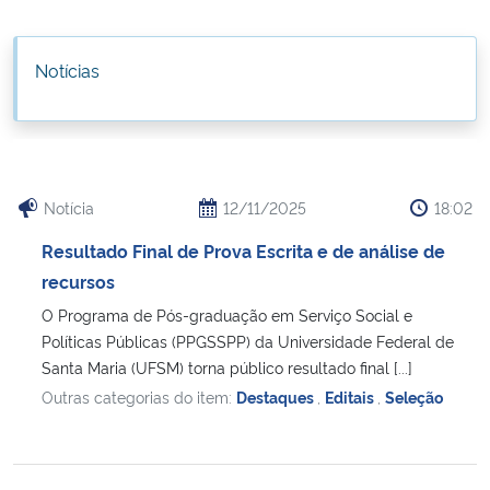
Ministério da Cidadania
Notícias
Ministério da Saúde
Ministério de Minas e Energia
Ministério da Ciência, Tecnologia, Inovações e Comunicações
Notícia
12/11/2025
18:02
Resultado Final de Prova Escrita e de análise de
Ministério do Meio Ambiente
recursos
Ministério do Turismo
O Programa de Pós-graduação em Serviço Social e
Políticas Públicas (PPGSSPP) da Universidade Federal de
Santa Maria (UFSM) torna público resultado final [...]
Ministério do Desenvolvimento Regional
Outras categorias do item:
Destaques
,
Editais
,
Seleção
Controladoria-Geral da União
Ministério da Mulher, da Família e dos Direitos Humanos