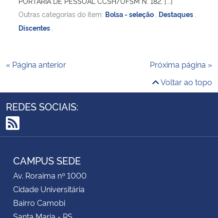
PORTARIA DE PESSOAL CCSH/UFSM N. 182, [...]
Outras categorias do item:
Bolsa - seleção
,
Destaques
,
Discentes
,
« Página anterior
Próxima página »
Voltar ao topo
REDES SOCIAIS:
RSS
CAMPUS SEDE
Av. Roraima nº 1000
Cidade Universitária
Bairro Camobi
Santa Maria - RS