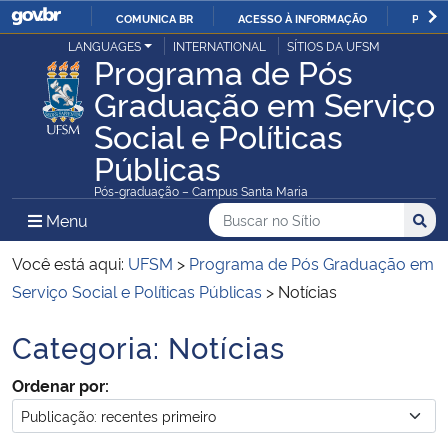
COMUNICA BR
ACESSO À INFORMAÇÃO
PARTI
Casa Civil
LANGUAGES
INTERNATIONAL
SÍTIOS DA UFSM
IR
Programa de Pós
PARA
Graduação em Serviço
Ministério da Justiça e Segurança Pública
O
Social e Políticas
CONTEÚDO
Ministério da Defesa
Públicas
Pós-graduação – Campus Santa Maria
Ministério das Relações Exteriores
Buscar no no Sítio
Busca
Busca:
Menu Principal do Sítio
Menu
Busc
Ministério da Economia
Você está aqui:
UFSM
>
Programa de Pós Graduação em
Serviço Social e Políticas Públicas
>
Notícias
Ministério da Infraestrutura
Categoria:
Notícias
Início do conteúdo
Ministério da Agricultura, Pecuária e Abastecimento
Ordenar por:
Ministério da Educação