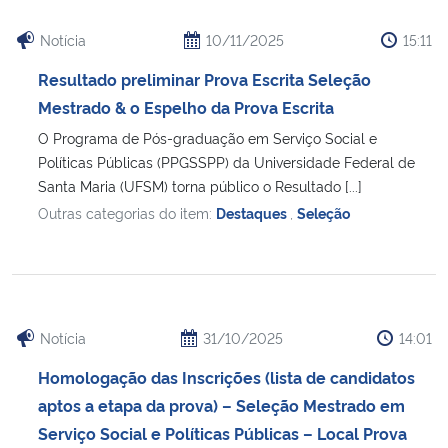
Notícia
10/11/2025
15:11
Secretaria-Geral
Resultado preliminar Prova Escrita Seleção
Secretaria de Governo
Mestrado & o Espelho da Prova Escrita
O Programa de Pós-graduação em Serviço Social e
Gabinete de Segurança Institucional
Políticas Públicas (PPGSSPP) da Universidade Federal de
Santa Maria (UFSM) torna público o Resultado [...]
Advocacia-Geral da União
Outras categorias do item:
Destaques
,
Seleção
Banco Central do Brasil
Planalto
Notícia
31/10/2025
14:01
Homologação das Inscrições (lista de candidatos
aptos a etapa da prova) – Seleção Mestrado em
Serviço Social e Políticas Públicas – Local Prova