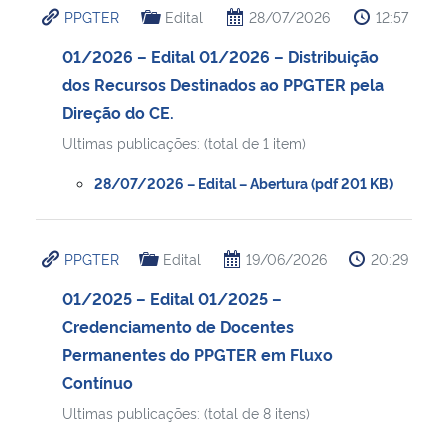
PPGTER
Edital
28/07/2026
12:57
Ministério da Cidadania
01/2026 – Edital 01/2026 – Distribuição
Ministério da Saúde
dos Recursos Destinados ao PPGTER pela
Direção do CE.
Ministério de Minas e Energia
Ultimas publicações: (total de 1 item)
Ministério da Ciência, Tecnologia, Inovações e Comunicações
28/07/2026 – Edital – Abertura (pdf 201 KB)
Ministério do Meio Ambiente
PPGTER
Edital
19/06/2026
20:29
Ministério do Turismo
01/2025 – Edital 01/2025 –
Credenciamento de Docentes
Ministério do Desenvolvimento Regional
Permanentes do PPGTER em Fluxo
Contínuo
Controladoria-Geral da União
Ultimas publicações: (total de 8 itens)
Ministério da Mulher, da Família e dos Direitos Humanos