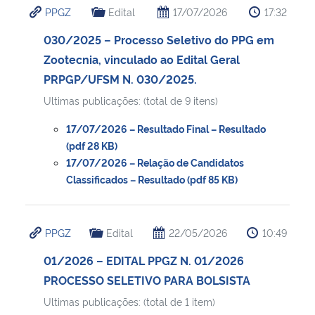
PPGZ
Edital
17/07/2026
17:32
Ministério da Cidadania
030/2025 – Processo Seletivo do PPG em
Ministério da Saúde
Zootecnia, vinculado ao Edital Geral
PRPGP/UFSM N. 030/2025.
Ministério de Minas e Energia
Ultimas publicações: (total de 9 itens)
Ministério da Ciência, Tecnologia, Inovações e Comunicações
17/07/2026 – Resultado Final – Resultado
(pdf 28 KB)
Ministério do Meio Ambiente
17/07/2026 – Relação de Candidatos
Classificados – Resultado (pdf 85 KB)
Ministério do Turismo
PPGZ
Edital
22/05/2026
10:49
Ministério do Desenvolvimento Regional
01/2026 – EDITAL PPGZ N. 01/2026
Controladoria-Geral da União
PROCESSO SELETIVO PARA BOLSISTA
Ultimas publicações: (total de 1 item)
Ministério da Mulher, da Família e dos Direitos Humanos