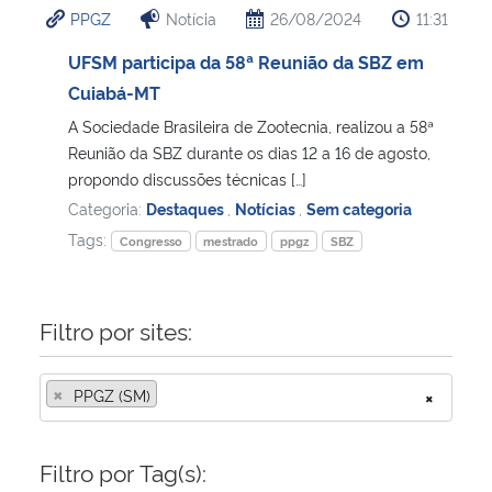
PPGZ
Notícia
26/08/2024
11:31
Ministério da Cidadania
UFSM participa da 58ª Reunião da SBZ em
Ministério da Saúde
Cuiabá-MT
A Sociedade Brasileira de Zootecnia, realizou a 58ª
Ministério de Minas e Energia
Reunião da SBZ durante os dias 12 a 16 de agosto,
propondo discussões técnicas […]
Ministério da Ciência, Tecnologia, Inovações e Comunicações
Categoria:
Destaques
,
Notícias
,
Sem categoria
Tags:
Congresso
mestrado
ppgz
SBZ
Ministério do Meio Ambiente
Ministério do Turismo
Filtro por sites:
Ministério do Desenvolvimento Regional
×
PPGZ (SM)
×
Controladoria-Geral da União
Filtro por Tag(s):
Ministério da Mulher, da Família e dos Direitos Humanos