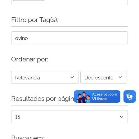
Secretaria-Geral
Filtro por Tag(s):
Secretaria de Governo
Gabinete de Segurança Institucional
Ordenar por:
Advocacia-Geral da União
Banco Central do Brasil
Resultados por página:
Planalto
Buscar em: