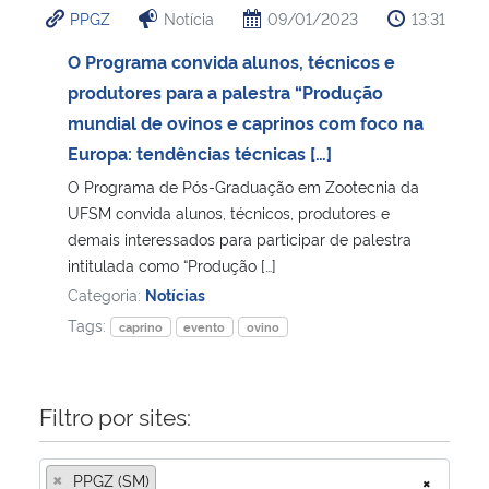
PPGZ
Notícia
09/01/2023
13:31
Ministério da Cidadania
O Programa convida alunos, técnicos e
Ministério da Saúde
produtores para a palestra “Produção
mundial de ovinos e caprinos com foco na
Ministério de Minas e Energia
Europa: tendências técnicas […]
O Programa de Pós-Graduação em Zootecnia da
Ministério da Ciência, Tecnologia, Inovações e Comunicações
UFSM convida alunos, técnicos, produtores e
demais interessados para participar de palestra
Ministério do Meio Ambiente
intitulada como “Produção […]
Categoria:
Notícias
Ministério do Turismo
Tags:
caprino
evento
ovino
Ministério do Desenvolvimento Regional
Filtro por sites:
Controladoria-Geral da União
×
PPGZ (SM)
×
Ministério da Mulher, da Família e dos Direitos Humanos