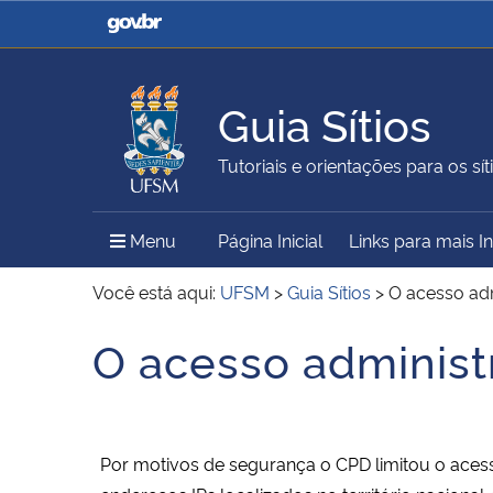
Casa Civil
Ministério da Justiça e
Segurança Pública
Guia Sítios
Ministério da Agricultura,
Ministério da Educação
Tutoriais e orientações para os síti
Pecuária e Abastecimento
Menu Principal do Sítio
Menu
Página Inicial
Links para mais 
Ministério do Meio Ambiente
Ministério do Turismo
Você está aqui:
UFSM
>
Guia Sítios
>
O acesso adm
O acesso administr
Início do conteúdo
Secretaria de Governo
Gabinete de Segurança
Institucional
Por motivos de segurança o CPD limitou o acesso 