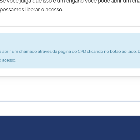
al. Se você julga que isso é um engano você pode abrir um c
possamos liberar o acesso.
 abrir um chamado através da página do CPD clicando no botão ao lado, b
o acesso.