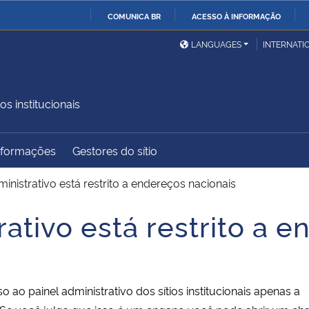
COMUNICA BR
ACESSO À INFORMAÇÃO
Ministério da Defesa
Ministério das Relações
Mini
IR
LANGUAGES
INTERNATI
Exteriores
PARA
O
Ministério da Cidadania
Ministério da Saúde
Mini
CONTEÚDO
os institucionais
Informações
Gestores do sítio
Ministério do
Controladoria-Geral da
Mini
Desenvolvimento Regional
União
Famí
inistrativo está restrito a endereços nacionais
Hum
ativo está restrito a 
Advocacia-Geral da União
Banco Central do Brasil
Plan
ao painel administrativo dos sítios institucionais apenas a