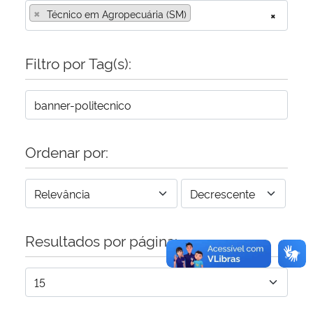
×
Técnico em Agropecuária (SM)
×
Secretaria-Geral
Filtro por Tag(s):
Secretaria de Governo
Gabinete de Segurança Institucional
Advocacia-Geral da União
Ordenar por:
Banco Central do Brasil
Planalto
Resultados por página: