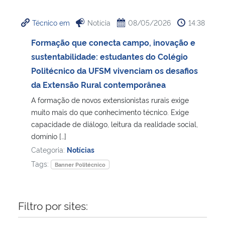
Ministério da Cidadania
Técnico em
Notícia
08/05/2026
14:38
Ministério da Saúde
Formação que conecta campo, inovação e
sustentabilidade: estudantes do Colégio
Ministério de Minas e Energia
Politécnico da UFSM vivenciam os desafios
da Extensão Rural contemporânea
Ministério da Ciência, Tecnologia, Inovações e Comunicações
A formação de novos extensionistas rurais exige
muito mais do que conhecimento técnico. Exige
Ministério do Meio Ambiente
capacidade de diálogo, leitura da realidade social,
domínio […]
Ministério do Turismo
Categoria:
Notícias
Tags:
Banner Politécnico
Ministério do Desenvolvimento Regional
Controladoria-Geral da União
Filtro por sites:
Ministério da Mulher, da Família e dos Direitos Humanos