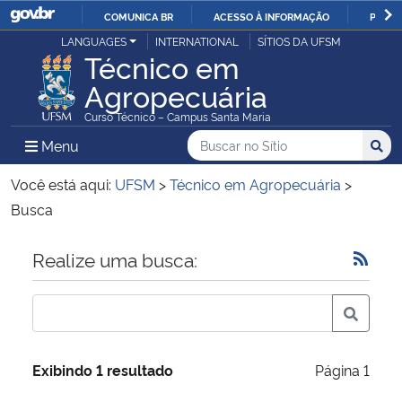
COMUNICA BR
ACESSO À INFORMAÇÃO
PARTI
Casa Civil
LANGUAGES
INTERNATIONAL
SÍTIOS DA UFSM
IR
Técnico em
PARA
Agropecuária
Ministério da Justiça e Segurança Pública
O
Curso Técnico – Campus Santa Maria
CONTEÚDO
Ministério da Defesa
Buscar no no Sítio
Busca
Busca:
Menu Principal do Sítio
Menu
Busc
Ministério das Relações Exteriores
Você está aqui:
UFSM
>
Técnico em Agropecuária
>
Busca
Ministério da Economia
Início do conteúdo
Realize uma busca:
Ministério da Infraestrutura
Ministério da Agricultura, Pecuária e Abastecimento
Exibindo 1 resultado
Página 1
Ministério da Educação