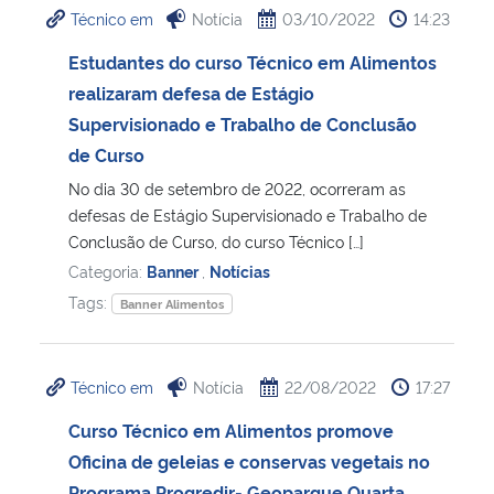
Técnico em
Notícia
03/10/2022
14:23
Ministério da Cidadania
Estudantes do curso Técnico em Alimentos
Ministério da Saúde
realizaram defesa de Estágio
Supervisionado e Trabalho de Conclusão
Ministério de Minas e Energia
de Curso
No dia 30 de setembro de 2022, ocorreram as
Ministério da Ciência, Tecnologia, Inovações e Comunicações
defesas de Estágio Supervisionado e Trabalho de
Conclusão de Curso, do curso Técnico […]
Ministério do Meio Ambiente
Categoria:
Banner
,
Notícias
Tags:
Banner Alimentos
Ministério do Turismo
Ministério do Desenvolvimento Regional
Técnico em
Notícia
22/08/2022
17:27
Curso Técnico em Alimentos promove
Controladoria-Geral da União
Oficina de geleias e conservas vegetais no
Ministério da Mulher, da Família e dos Direitos Humanos
Programa Progredir- Geoparque Quarta