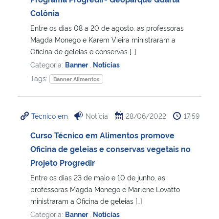
Colônia
Secretaria-Geral
Entre os dias 08 a 20 de agosto, as professoras
Magda Monego e Karem Vieira ministraram a
Secretaria de Governo
Oficina de geleias e conservas […]
Categoria:
Banner
,
Notícias
Gabinete de Segurança Institucional
Tags:
Banner Alimentos
Advocacia-Geral da União
Técnico em
Notícia
28/06/2022
17:59
Banco Central do Brasil
Curso Técnico em Alimentos promove
Oficina de geleias e conservas vegetais no
Planalto
Projeto Progredir
Entre os dias 23 de maio e 10 de junho, as
professoras Magda Monego e Marlene Lovatto
ministraram a Oficina de geleias […]
Categoria:
Banner
,
Notícias