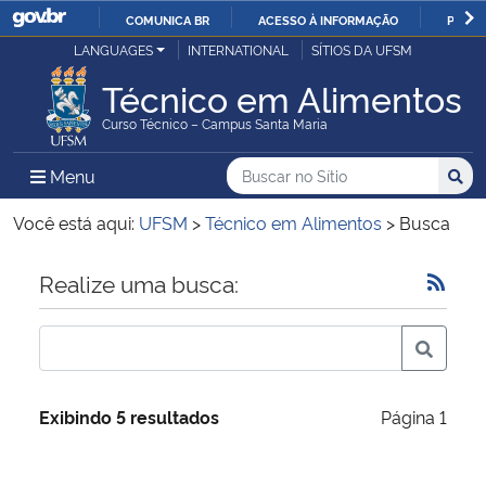
COMUNICA BR
ACESSO À INFORMAÇÃO
PARTI
Casa Civil
LANGUAGES
INTERNATIONAL
SÍTIOS DA UFSM
IR
PARA
Técnico em Alimentos
Ministério da Justiça e Segurança Pública
O
Curso Técnico – Campus Santa Maria
CONTEÚDO
Ministério da Defesa
Buscar no no Sítio
Busca
Busca:
Menu Principal do Sítio
Menu
Busc
Ministério das Relações Exteriores
Você está aqui:
UFSM
>
Técnico em Alimentos
>
Busca
Ministério da Economia
Início do conteúdo
Realize uma busca:
Ministério da Infraestrutura
Ministério da Agricultura, Pecuária e Abastecimento
Exibindo 5 resultados
Página 1
Ministério da Educação