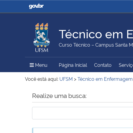
Casa Civil
Ministério da Justiça e
Segurança Pública
Técnico em 
Ministério da Agricultura,
Ministério da Educação
Curso Técnico – Campus Santa M
Pecuária e Abastecimento
Menu Principal do Sítio
Menu
Página Inicial
Contato
Serviç
Ministério do Meio Ambiente
Ministério do Turismo
Você está aqui:
UFSM
>
Técnico em Enfermagem
Início do conteúdo
Realize uma busca:
Secretaria de Governo
Gabinete de Segurança
Institucional