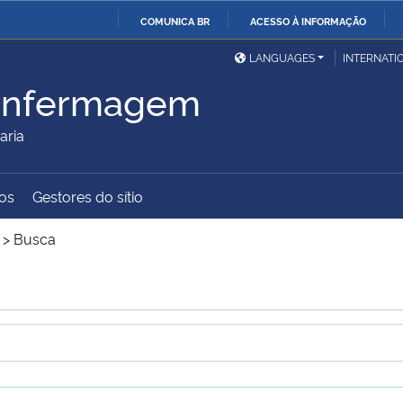
COMUNICA BR
ACESSO À INFORMAÇÃO
Ministério da Defesa
Ministério das Relações
Mini
IR
LANGUAGES
INTERNATI
Exteriores
PARA
Enfermagem
O
Ministério da Cidadania
Ministério da Saúde
Mini
CONTEÚDO
aria
os
Gestores do sítio
Ministério do
Controladoria-Geral da
Mini
Desenvolvimento Regional
União
Famí
>
Busca
Hum
Advocacia-Geral da União
Banco Central do Brasil
Plan