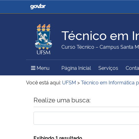
Casa Civil
Ministério da Justiça e
Segurança Pública
Técnico em In
Ministério da Agricultura,
Ministério da Educação
Curso Técnico – Campus Santa M
Pecuária e Abastecimento
Menu Principal do Sítio
Menu
Página Inicial
Serviços
Conta
Ministério do Meio Ambiente
Ministério do Turismo
Você está aqui:
UFSM
>
Técnico em Informática p
Início do conteúdo
Realize uma busca:
Secretaria de Governo
Gabinete de Segurança
Institucional
Exibindo 1 resultado