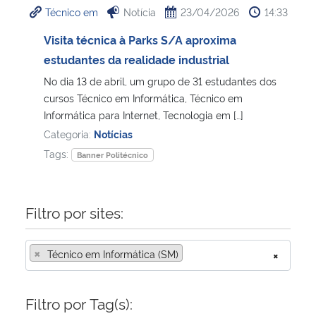
Técnico em
Notícia
23/04/2026
14:33
Ministério da Cidadania
Visita técnica à Parks S/A aproxima
Ministério da Saúde
estudantes da realidade industrial
No dia 13 de abril, um grupo de 31 estudantes dos
Ministério de Minas e Energia
cursos Técnico em Informática, Técnico em
Informática para Internet, Tecnologia em […]
Ministério da Ciência, Tecnologia, Inovações e Comunicações
Categoria:
Notícias
Tags:
Banner Politécnico
Ministério do Meio Ambiente
Ministério do Turismo
Filtro por sites:
Ministério do Desenvolvimento Regional
×
Técnico em Informática (SM)
×
Controladoria-Geral da União
Filtro por Tag(s):
Ministério da Mulher, da Família e dos Direitos Humanos