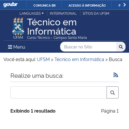
COMUNICA BR
ACESSO À INFORMAÇÃO
PARTI
Casa Civil
LANGUAGES
INTERNATIONAL
SÍTIOS DA UFSM
IR
Técnico em
PARA
Informática
Ministério da Justiça e Segurança Pública
O
Curso Técnico – Campus Santa Maria
CONTEÚDO
Ministério da Defesa
Buscar no no Sítio
Busca
Busca:
Menu Principal do Sítio
Menu
Busc
Ministério das Relações Exteriores
Você está aqui:
UFSM
>
Técnico em Informática
>
Busca
Ministério da Economia
Início do conteúdo
Realize uma busca:
Ministério da Infraestrutura
Ministério da Agricultura, Pecuária e Abastecimento
Exibindo 1 resultado
Página 1
Ministério da Educação