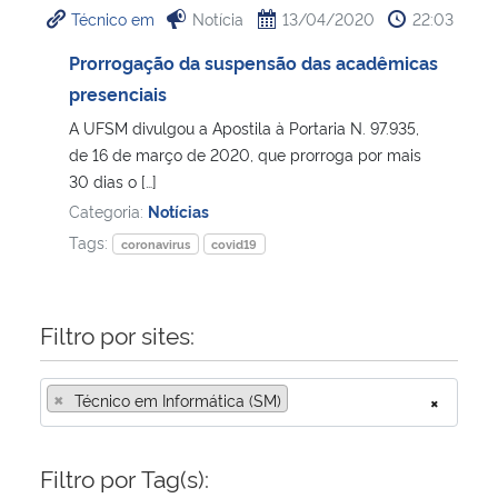
Técnico em
Notícia
13/04/2020
22:03
Ministério da Cidadania
Prorrogação da suspensão das acadêmicas
Ministério da Saúde
presenciais
A UFSM divulgou a Apostila à Portaria N. 97.935,
Ministério de Minas e Energia
de 16 de março de 2020, que prorroga por mais
30 dias o […]
Ministério da Ciência, Tecnologia, Inovações e Comunicações
Categoria:
Notícias
Tags:
coronavirus
covid19
Ministério do Meio Ambiente
Ministério do Turismo
Filtro por sites:
Ministério do Desenvolvimento Regional
×
Técnico em Informática (SM)
×
Controladoria-Geral da União
Filtro por Tag(s):
Ministério da Mulher, da Família e dos Direitos Humanos