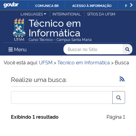
COMUNICA BR
ACESSO À INFORMAÇÃO
PARTI
Casa Civil
LANGUAGES
INTERNATIONAL
SÍTIOS DA UFSM
IR
Técnico em
PARA
Informática
Ministério da Justiça e Segurança Pública
O
Curso Técnico – Campus Santa Maria
CONTEÚDO
Ministério da Defesa
Buscar no no Sítio
Busca
Busca:
Menu Principal do Sítio
Menu
Busc
Ministério das Relações Exteriores
Você está aqui:
UFSM
>
Técnico em Informática
>
Busca
Ministério da Economia
Início do conteúdo
Realize uma busca:
Ministério da Infraestrutura
Ministério da Agricultura, Pecuária e Abastecimento
Exibindo 1 resultado
Página 1
Ministério da Educação