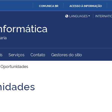
COMUNICA BR
ACESSO À INFORMAÇÃO
Ministério da Defesa
Ministério das Relações
Mini
IR
LANGUAGES
INTERNATI
Exteriores
PARA
nformática
O
Ministério da Cidadania
Ministério da Saúde
Mini
CONTEÚDO
aria
is
Serviços
Contato
Gestores do sítio
Ministério do
Controladoria-Geral da
Mini
Desenvolvimento Regional
União
Famí
>
Oportunidades
Hum
nidades
Advocacia-Geral da União
Banco Central do Brasil
Plan