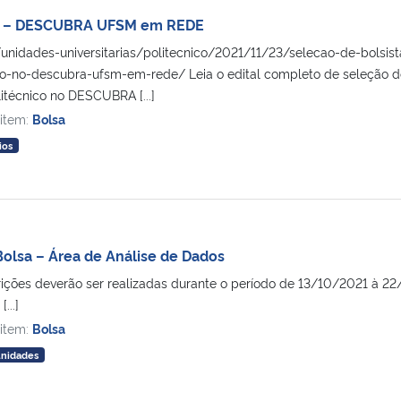
ta – DESCUBRA UFSM em REDE
unidades-universitarias/politecnico/2021/11/23/selecao-de-bolsist
co-no-descubra-ufsm-em-rede/ Leia o edital completo de seleção de 
itécnico no DESCUBRA [...]
 item:
Bolsa
ios
olsa – Área de Análise de Dados
crições deverão ser realizadas durante o período de 13/10/2021 à 2
...]
 item:
Bolsa
unidades