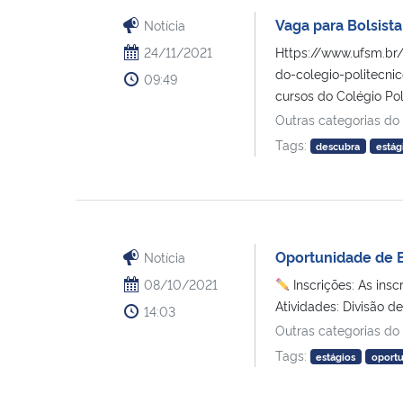
Vaga para Bolsis
Notícia
24/11/2021
Https://www.ufsm.br/
do-colegio-politecni
09:49
cursos do Colégio Pol
Outras categorias do
Tags:
descubra
estág
Oportunidade de B
Notícia
08/10/2021
Inscrições: As ins
Atividades: Divisão de [
14:03
Outras categorias do
Tags:
estágios
oport