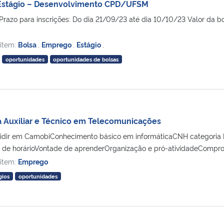
Estágio – Desenvolvimento CPD/UFSM
Prazo para inscrições: Do dia 21/09/23 até dia 10/10/23 Valor da b
 item:
Bolsa
,
Emprego
,
Estágio
,
oportunidades
oportunidades de bolsas
 Auxiliar e Técnico em Telecomunicações
esidir em CamobiConhecimento básico em informáticaCNH categoria 
 de horárioVontade de aprenderOrganização e pró-atividadeComprom
 item:
Emprego
gios
oportunidades