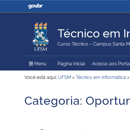
Casa Civil
Ministério da Justiça e
Segurança Pública
Técnico em I
Ministério da Agricultura,
Ministério da Educação
Curso Técnico – Campus Santa M
Pecuária e Abastecimento
Menu Principal do Sítio
Menu
Página Inicial
Acesso aos Porta
Ministério do Meio Ambiente
Ministério do Turismo
Você está aqui:
UFSM
>
Técnico em Informática
Início do conteúdo
Categoria:
Oportu
Secretaria de Governo
Gabinete de Segurança
Institucional