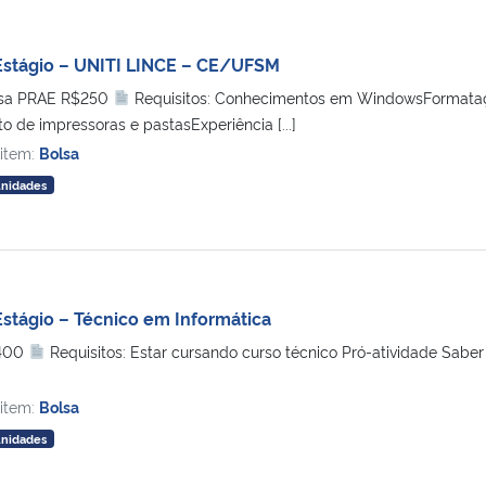
Estágio – UNITI LINCE – CE/UFSM
lsa PRAE R$250
Requisitos: Conhecimentos em WindowsFormataçã
 de impressoras e pastasExperiência [...]
 item:
Bolsa
unidades
stágio – Técnico em Informática
$400
Requisitos: Estar cursando curso técnico Pró-atividade Sabe
 item:
Bolsa
unidades