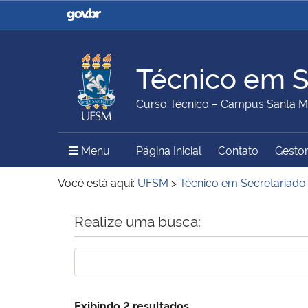
Casa Civil
Ministério da Justiça e
Segurança Pública
Técnico em S
Ministério da Agricultura,
Ministério da Educação
Curso Técnico – Campus Santa M
Pecuária e Abastecimento
Menu Principal do Sítio
Menu
Página Inicial
Contato
Gestor
Ministério do Meio Ambiente
Ministério do Turismo
Você está aqui:
UFSM
>
Técnico em Secretariado
Início do conteúdo
Realize uma busca:
Secretaria de Governo
Gabinete de Segurança
Institucional
Exibindo 2 resultados