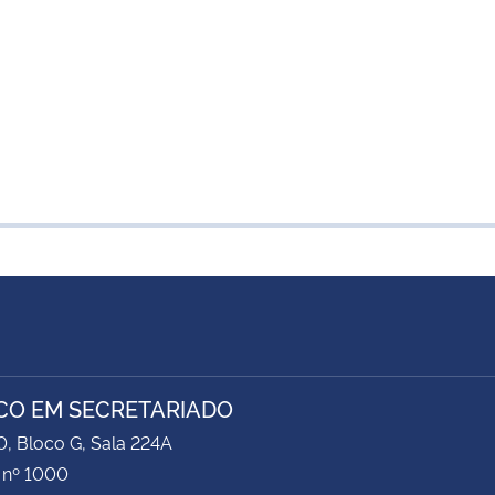
CO EM SECRETARIADO
0, Bloco G, Sala 224A
 nº 1000