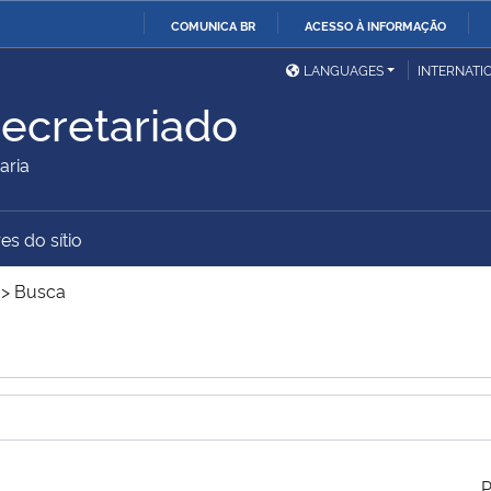
COMUNICA BR
ACESSO À INFORMAÇÃO
Ministério da Defesa
Ministério das Relações
Mini
IR
LANGUAGES
INTERNATI
Exteriores
PARA
ecretariado
O
Ministério da Cidadania
Ministério da Saúde
Mini
CONTEÚDO
aria
es do sítio
Ministério do
Controladoria-Geral da
Mini
Desenvolvimento Regional
União
Famí
>
Busca
Hum
Advocacia-Geral da União
Banco Central do Brasil
Plan
P