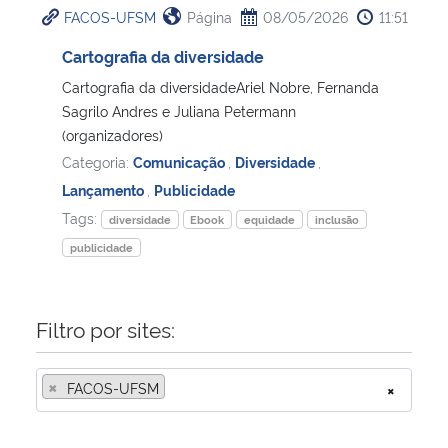
FACOS-UFSM
Página
08/05/2026
11:51
Ministério da Cidadania
Cartografia da diversidade
Ministério da Saúde
Cartografia da diversidadeAriel Nobre, Fernanda
Sagrilo Andres e Juliana Petermann
Ministério de Minas e Energia
(organizadores)
Categoria:
Comunicação
,
Diversidade
,
Ministério da Ciência, Tecnologia, Inovações e Comunicações
Lançamento
,
Publicidade
Tags:
diversidade
Ebook
equidade
inclusão
Ministério do Meio Ambiente
publicidade
Ministério do Turismo
Filtro por sites:
Ministério do Desenvolvimento Regional
×
FACOS-UFSM
×
Controladoria-Geral da União
Ministério da Mulher, da Família e dos Direitos Humanos