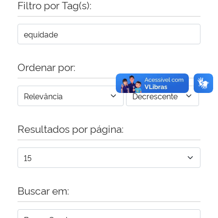
Filtro por Tag(s):
Secretaria-Geral
Secretaria de Governo
Ordenar por:
Gabinete de Segurança Institucional
Advocacia-Geral da União
Resultados por página:
Banco Central do Brasil
Planalto
Buscar em: