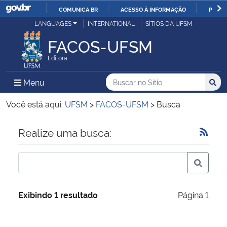
COMUNICA BR
ACESSO À INFORMAÇÃO
PARTI
Casa Civil
LANGUAGES
INTERNATIONAL
SÍTIOS DA UFSM
IR
PARA
FACOS-UFSM
Ministério da Justiça e Segurança Pública
O
Editora
CONTEÚDO
Ministério da Defesa
Buscar no no Sítio
Busca
Busca:
Menu Principal do Sítio
Menu
Busc
Ministério das Relações Exteriores
Você está aqui:
UFSM
>
FACOS-UFSM
>
Busca
Ministério da Economia
Início do conteúdo
Realize uma busca:
Ministério da Infraestrutura
Ministério da Agricultura, Pecuária e Abastecimento
Exibindo 1 resultado
Página 1
Ministério da Educação