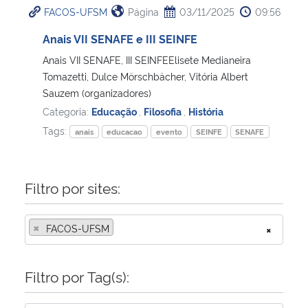
FACOS-UFSM
Página
03/11/2025
09:56
Ministério da Cidadania
Anais VII SENAFE e III SEINFE
Ministério da Saúde
Anais VII SENAFE, III SEINFEElisete Medianeira
Tomazetti, Dulce Mörschbächer, Vitória Albert
Ministério de Minas e Energia
Sauzem (organizadores)
Categoria:
Educação
,
Filosofia
,
História
Ministério da Ciência, Tecnologia, Inovações e Comunicações
Tags:
anais
educacao
evento
SEINFE
SENAFE
Ministério do Meio Ambiente
Filtro por sites:
Ministério do Turismo
×
FACOS-UFSM
×
Ministério do Desenvolvimento Regional
Controladoria-Geral da União
Filtro por Tag(s):
Ministério da Mulher, da Família e dos Direitos Humanos