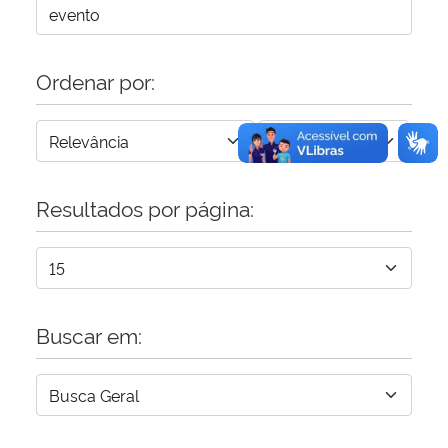
Secretaria-Geral
Ordenar por:
Secretaria de Governo
Gabinete de Segurança Institucional
Resultados por página:
Advocacia-Geral da União
Banco Central do Brasil
Planalto
Buscar em: