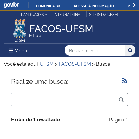
COMUNICA BR
ACESSO À INFORMAÇÃO
PARTI
Casa Civil
LANGUAGES
INTERNATIONAL
SÍTIOS DA UFSM
IR
PARA
FACOS-UFSM
Ministério da Justiça e Segurança Pública
O
Editora
CONTEÚDO
Ministério da Defesa
Buscar no no Sítio
Busca
Busca:
Menu Principal do Sítio
Menu
Busc
Ministério das Relações Exteriores
Você está aqui:
UFSM
>
FACOS-UFSM
>
Busca
Ministério da Economia
Início do conteúdo
Realize uma busca:
Ministério da Infraestrutura
Ministério da Agricultura, Pecuária e Abastecimento
Exibindo 1 resultado
Página 1
Ministério da Educação