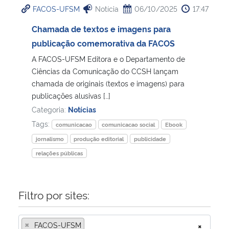
FACOS-UFSM
Notícia
06/10/2025
17:47
Ministério da Cidadania
Chamada de textos e imagens para
Ministério da Saúde
publicação comemorativa da FACOS
A FACOS-UFSM Editora e o Departamento de
Ministério de Minas e Energia
Ciências da Comunicação do CCSH lançam
chamada de originais (textos e imagens) para
Ministério da Ciência, Tecnologia, Inovações e Comunicações
publicações alusivas […]
Categoria:
Notícias
Ministério do Meio Ambiente
Tags:
comunicacao
comunicacao social
Ebook
jornalismo
produção editorial
publicidade
Ministério do Turismo
relações públicas
Ministério do Desenvolvimento Regional
Filtro por sites:
Controladoria-Geral da União
×
FACOS-UFSM
×
Ministério da Mulher, da Família e dos Direitos Humanos