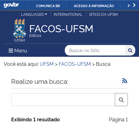
COMUNICA BR
ACESSO À INFORMAÇÃO
PARTI
Casa Civil
LANGUAGES
INTERNATIONAL
SÍTIOS DA UFSM
IR
PARA
FACOS-UFSM
Ministério da Justiça e Segurança Pública
O
Editora
CONTEÚDO
Ministério da Defesa
Buscar no no Sítio
Busca
Busca:
Menu Principal do Sítio
Menu
Busc
Ministério das Relações Exteriores
Você está aqui:
UFSM
>
FACOS-UFSM
>
Busca
Ministério da Economia
Início do conteúdo
Realize uma busca:
Ministério da Infraestrutura
Ministério da Agricultura, Pecuária e Abastecimento
Exibindo 1 resultado
Página 1
Ministério da Educação