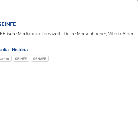
 SEINFE
FEElisete Medianeira Tomazetti, Dulce Mörschbächer, Vitória Albert
sofia
,
História
vento
SEINFE
SENAFE