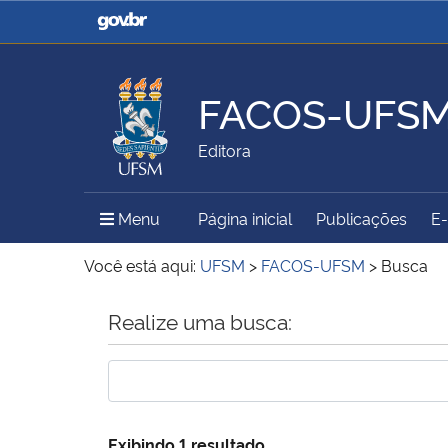
Casa Civil
Ministério da Justiça e
Segurança Pública
FACOS-UFS
Ministério da Agricultura,
Ministério da Educação
Editora
Pecuária e Abastecimento
Menu Principal do Sítio
Menu
Página inicial
Publicações
E
Ministério do Meio Ambiente
Ministério do Turismo
Você está aqui:
UFSM
>
FACOS-UFSM
>
Busca
Início do conteúdo
Realize uma busca:
Secretaria de Governo
Gabinete de Segurança
Institucional
Exibindo 1 resultado