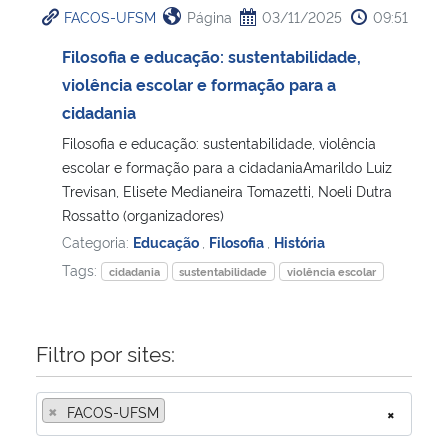
FACOS-UFSM
Página
03/11/2025
09:51
Ministério da Cidadania
Filosofia e educação: sustentabilidade,
Ministério da Saúde
violência escolar e formação para a
cidadania
Ministério de Minas e Energia
Filosofia e educação: sustentabilidade, violência
escolar e formação para a cidadaniaAmarildo Luiz
Ministério da Ciência, Tecnologia, Inovações e Comunicações
Trevisan, Elisete Medianeira Tomazetti, Noeli Dutra
Rossatto (organizadores)
Ministério do Meio Ambiente
Categoria:
Educação
,
Filosofia
,
História
Tags:
cidadania
sustentabilidade
violência escolar
Ministério do Turismo
Ministério do Desenvolvimento Regional
Filtro por sites:
Controladoria-Geral da União
×
FACOS-UFSM
×
Ministério da Mulher, da Família e dos Direitos Humanos