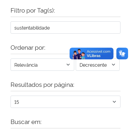
Filtro por Tag(s):
Secretaria-Geral
Secretaria de Governo
Gabinete de Segurança Institucional
Ordenar por:
Advocacia-Geral da União
Banco Central do Brasil
Resultados por página:
Planalto
Buscar em: