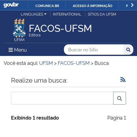
COMUNICA BR
ACESSO À INFORMAÇÃO
PARTI
Casa Civil
LANGUAGES
INTERNATIONAL
SÍTIOS DA UFSM
IR
PARA
FACOS-UFSM
Ministério da Justiça e Segurança Pública
O
Editora
CONTEÚDO
Ministério da Defesa
Buscar no no Sítio
Busca
Busca:
Menu Principal do Sítio
Menu
Busc
Ministério das Relações Exteriores
Você está aqui:
UFSM
>
FACOS-UFSM
>
Busca
Ministério da Economia
Início do conteúdo
Realize uma busca:
Ministério da Infraestrutura
Ministério da Agricultura, Pecuária e Abastecimento
Exibindo 1 resultado
Página 1
Ministério da Educação