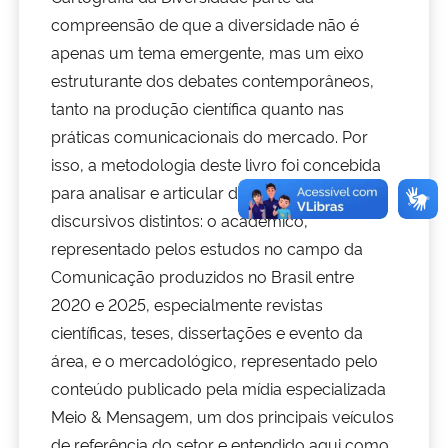
compreensão de que a diversidade não é
Secretaria-Geral
apenas um tema emergente, mas um eixo
estruturante dos debates contemporâneos,
Secretaria de Governo
tanto na produção científica quanto nas
práticas comunicacionais do mercado. Por
Gabinete de Segurança Institucional
isso, a metodologia deste livro foi concebida
para analisar e articular dois campos
Advocacia-Geral da União
discursivos distintos: o acadêmico,
representado pelos estudos no campo da
Banco Central do Brasil
Comunicação produzidos no Brasil entre
2020 e 2025, especialmente revistas
Planalto
científicas, teses, dissertações e evento da
área, e o mercadológico, representado pelo
conteúdo publicado pela mídia especializada
Meio & Mensagem, um dos principais veículos
de referência do setor e entendido aqui como