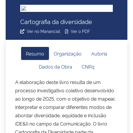
Ministério da Cidadania
Cartografia da diversidade
Ministério da Saúde
Ver no Manancial
Ver o PDF
Ministério de Minas e Energia
Ministério da Ciência, Tecnologia, Inovações e Comunicações
Resumo
Organização
Autoria
Dados da Obra
CNPq
Ministério do Meio Ambiente
A elaboração deste livro resulta de um
Ministério do Turismo
processo investigativo coletivo desenvolvido
ao longo de 2025, com o objetivo de mapear,
Ministério do Desenvolvimento Regional
interpretar e comparar diferentes modos de
abordar diversidade, equidade e inclusão
Controladoria-Geral da União
(DE&I) no campo da Comunicação. O livro
Ministério da Mulher, da Família e dos Direitos Humanos
Cartografia da Diversidade parte da