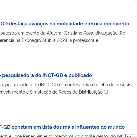
GD destaca avanços na mobilidade elétrica em evento
alestra em evento da Afulbra. (Cristiano Rosa; divulgação) Re­
rência na Expoagro Afubra 2024, a professora e […]
e pesquisadora do INCT-GD é publicado
ha, pesquisadora do INCT-GD e coordenadora da linha de pesquisa
nvolvimento e Simulação de Redes de Distribuição […]
T-GD constam em lista dos mais influentes do mundo
ech e José Renes Pinheiro, membros do comitê gestor do INCT-GD, 