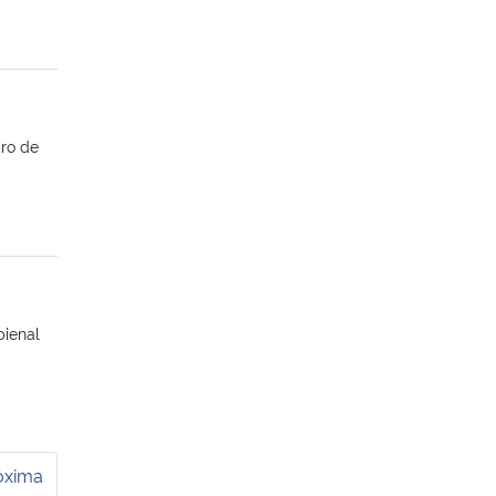
ro de
bienal
óxima