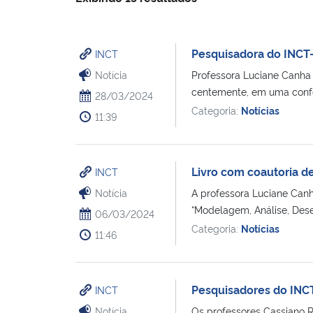
Pesquisadora do INCT-
INCT
Notícia
Professora Luciane Canha p
centemente­, em uma confe
28/03/2024
Categoria:
Notícias
11:39
Livro com coautoria d
INCT
Notícia
A professora Luciane Can
“Modelagem, Análise, Dese
06/03/2024
Categoria:
Notícias
11:46
Pesquisadores do INC
INCT
Notícia
Os professores Cassiano R