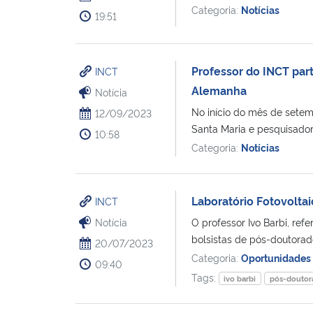
Categoria:
Notícias
19:51
Professor do INCT par
INCT
Alemanha
Notícia
No início do mês de setem
12/09/2023
Santa Maria e pesquisador
10:58
Categoria:
Notícias
Laboratório Fotovolta
INCT
Notícia
O professor Ivo Barbi, ref
bolsistas de pós-doutorado
20/07/2023
Categoria:
Oportunidades 
09:40
Tags:
ivo barbi
pós-doutor