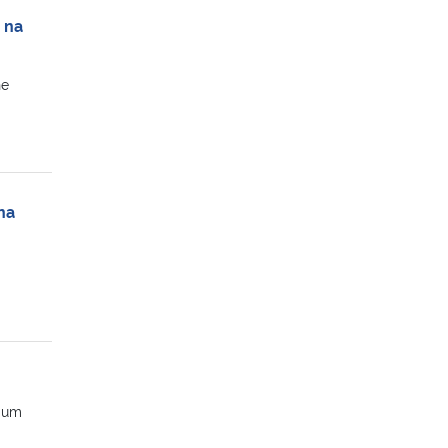
 na
ne
na
e um