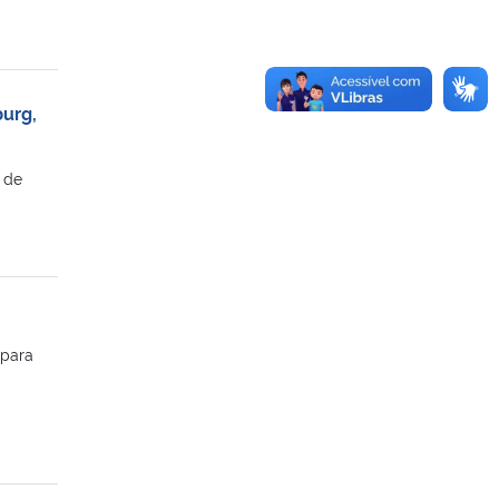
burg,
 de
 para