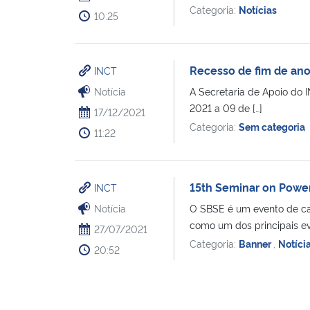
Categoria:
Notícias
10:25
Recesso de fim de an
INCT
Notícia
A Secretaria de Apoio do
2021 a 09 de […]
17/12/2021
Categoria:
Sem categoria
11:22
15th Seminar on Power
INCT
Notícia
O SBSE é um evento de cará
como um dos principais ev
27/07/2021
Categoria:
Banner
,
Notíci
20:52