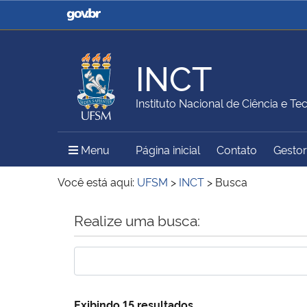
Casa Civil
Ministério da Justiça e
Segurança Pública
INCT
Ministério da Agricultura,
Ministério da Educação
Instituto Nacional de Ciência e Te
Pecuária e Abastecimento
Menu Principal do Sítio
Menu
Página inicial
Contato
Gestor
Ministério do Meio Ambiente
Ministério do Turismo
Você está aqui:
UFSM
>
INCT
>
Busca
Início do conteúdo
Realize uma busca:
Secretaria de Governo
Gabinete de Segurança
Institucional
Exibindo 15 resultados