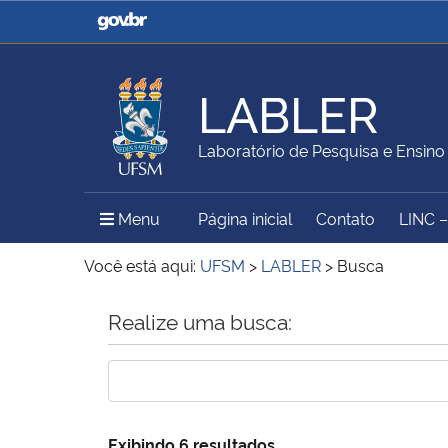
Casa Civil
Ministério da Justiça e
Segurança Pública
LABLER
Ministério da Agricultura,
Ministério da Educação
Laboratório de Pesquisa e Ensino
Pecuária e Abastecimento
Menu Principal do Sítio
Menu
Página inicial
Contato
LINC 
Ministério do Meio Ambiente
Ministério do Turismo
Você está aqui:
UFSM
>
LABLER
>
Busca
Início do conteúdo
Realize uma busca:
Secretaria de Governo
Gabinete de Segurança
Institucional
Exibindo 6 resultados