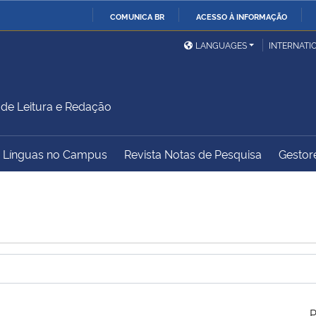
COMUNICA BR
ACESSO À INFORMAÇÃO
Ministério da Defesa
Ministério das Relações
Mini
IR
LANGUAGES
INTERNATI
Exteriores
PARA
O
Ministério da Cidadania
Ministério da Saúde
Mini
CONTEÚDO
 de Leitura e Redação
– Línguas no Campus
Revista Notas de Pesquisa
Gestore
Ministério do
Controladoria-Geral da
Mini
Desenvolvimento Regional
União
Famí
Hum
Advocacia-Geral da União
Banco Central do Brasil
Plan
P