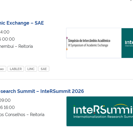
ic Exchange – SAE
Symposium of Academic Exchang
14:00
6 00:00
embuí – Reitoria
cao
LABLER
LINC
SAE
 Research Summit – InteRSummit 2026
Internationalization Research S
09:00
6 16:00
s Conselhos – Reitoria