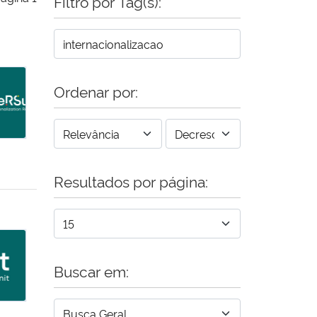
Filtro por Tag(s):
e – SAE
Ordenar por:
Resultados por página:
ummit – InteRSummit 2026
Buscar em: