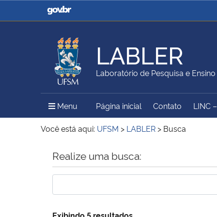
Casa Civil
Ministério da Justiça e
Segurança Pública
LABLER
Ministério da Agricultura,
Ministério da Educação
Laboratório de Pesquisa e Ensino
Pecuária e Abastecimento
Menu Principal do Sítio
Menu
Página inicial
Contato
LINC 
Ministério do Meio Ambiente
Ministério do Turismo
Você está aqui:
UFSM
>
LABLER
>
Busca
Início do conteúdo
Realize uma busca:
Secretaria de Governo
Gabinete de Segurança
Institucional
Exibindo 5 resultados