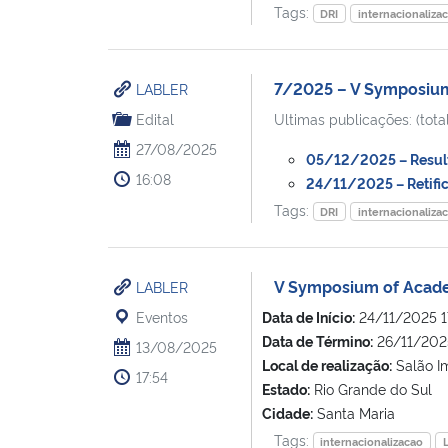
Tags:
DRI
internacionaliza
7/2025 – V Symposiu
LABLER
Edital
Ultimas publicações: (total
27/08/2025
05/12/2025 – Resulta
16:08
24/11/2025 – Retifica
Tags:
DRI
internacionaliza
V Symposium of Acad
LABLER
Eventos
Data de Início:
24/11/2025 1
Data de Término:
26/11/202
13/08/2025
Local de realização:
Salão I
17:54
Estado:
Rio Grande do Sul
Cidade:
Santa Maria
Tags:
internacionalizacao