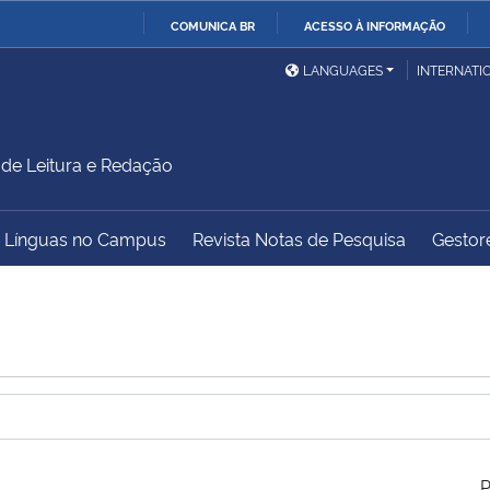
COMUNICA BR
ACESSO À INFORMAÇÃO
Ministério da Defesa
Ministério das Relações
Mini
IR
LANGUAGES
INTERNATI
Exteriores
PARA
O
Ministério da Cidadania
Ministério da Saúde
Mini
CONTEÚDO
 de Leitura e Redação
– Línguas no Campus
Revista Notas de Pesquisa
Gestore
Ministério do
Controladoria-Geral da
Mini
Desenvolvimento Regional
União
Famí
Hum
Advocacia-Geral da União
Banco Central do Brasil
Plan
P