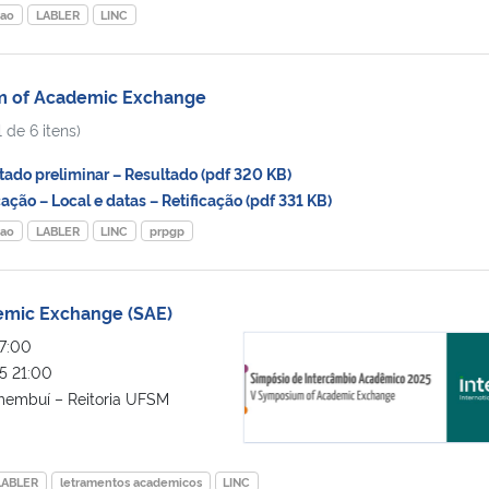
cao
LABLER
LINC
m of Academic Exchange
 de 6 itens)
do preliminar – Resultado (pdf 320 KB)
ção – Local e datas – Retificação (pdf 331 KB)
cao
LABLER
LINC
prpgp
emic Exchange (SAE)
V Symposium of Academic Exchan
7:00
5 21:00
membuí – Reitoria UFSM
LABLER
letramentos academicos
LINC