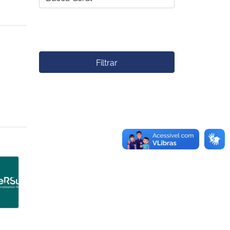
Filtrar
ge (SAE)