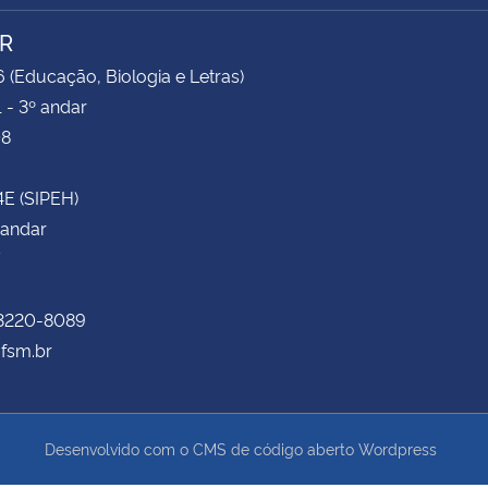
R
6 (Educação, Biologia e Letras)
 - 3º andar
08
4E (SIPEH)
 andar
 3220-8089
fsm.br
Desenvolvido com o CMS de código aberto
Wordpress