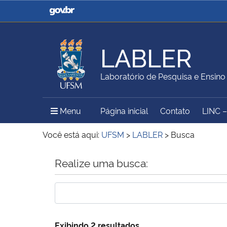
Casa Civil
Ministério da Justiça e
Segurança Pública
LABLER
Ministério da Agricultura,
Ministério da Educação
Laboratório de Pesquisa e Ensino
Pecuária e Abastecimento
Menu Principal do Sítio
Menu
Página inicial
Contato
LINC 
Ministério do Meio Ambiente
Ministério do Turismo
Você está aqui:
UFSM
>
LABLER
>
Busca
Início do conteúdo
Realize uma busca:
Secretaria de Governo
Gabinete de Segurança
Institucional
Exibindo 2 resultados