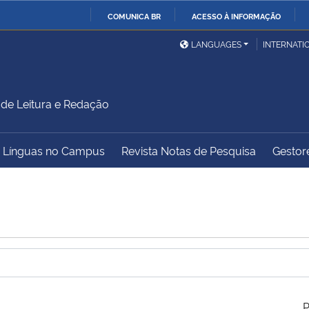
COMUNICA BR
ACESSO À INFORMAÇÃO
Ministério da Defesa
Ministério das Relações
Mini
IR
LANGUAGES
INTERNATI
Exteriores
PARA
O
Ministério da Cidadania
Ministério da Saúde
Mini
CONTEÚDO
 de Leitura e Redação
– Línguas no Campus
Revista Notas de Pesquisa
Gestore
Ministério do
Controladoria-Geral da
Mini
Desenvolvimento Regional
União
Famí
Hum
Advocacia-Geral da União
Banco Central do Brasil
Plan
P