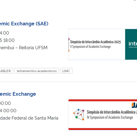
emic Exchange (SAE)
V Symposium of Academic Exchan
4:00
5 18:00
membuí – Reitoria UFSM
LABLER
letramentos academicos
LINC
demic Exchange
IV Symposium of Academic Exch
00:00
4 00:00
idade Federal de Santa Maria