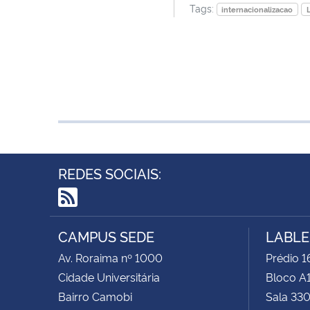
Tags:
internacionalizacao
REDES SOCIAIS:
RSS
CAMPUS SEDE
LABLE
Av. Roraima nº 1000
Prédio 1
Cidade Universitária
Bloco A1
Bairro Camobi
Sala 33