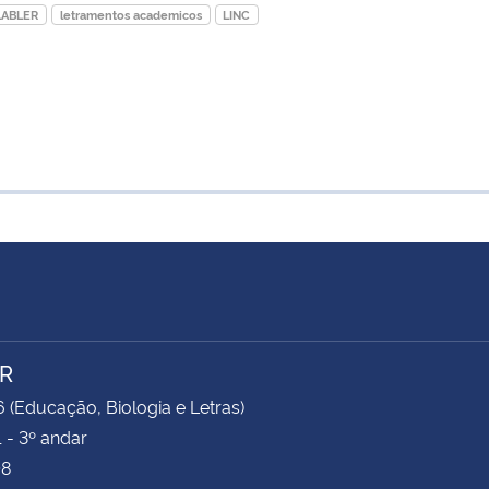
LABLER
letramentos academicos
LINC
R
6 (Educação, Biologia e Letras)
 - 3º andar
08