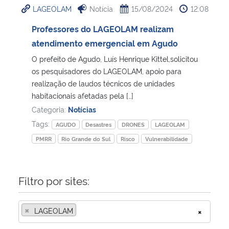
LAGEOLAM
Notícia
15/08/2024
12:08
Ministério da Cidadania
Professores do LAGEOLAM realizam
Ministério da Saúde
atendimento emergencial em Agudo
O prefeito de Agudo, Luís Henrique Kittel,solicitou
Ministério de Minas e Energia
os pesquisadores do LAGEOLAM, apoio para
realização de laudos técnicos de unidades
Ministério da Ciência, Tecnologia, Inovações e Comunicações
habitacionais afetadas pela […]
Categoria:
Notícias
Ministério do Meio Ambiente
Tags:
AGUDO
Desastres
DRONES
LAGEOLAM
PMRR
Rio Grande do Sul
Risco
Vulnerabilidade
Ministério do Turismo
Ministério do Desenvolvimento Regional
Filtro por sites:
Controladoria-Geral da União
×
LAGEOLAM
×
Ministério da Mulher, da Família e dos Direitos Humanos