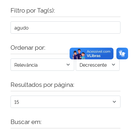
Filtro por Tag(s):
Secretaria-Geral
Secretaria de Governo
Gabinete de Segurança Institucional
Ordenar por:
Advocacia-Geral da União
Banco Central do Brasil
Resultados por página:
Planalto
Buscar em: