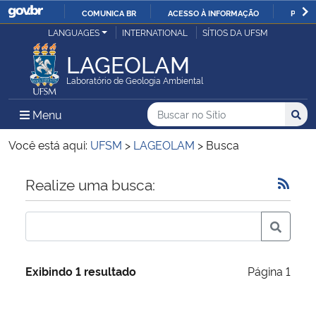
COMUNICA BR
ACESSO À INFORMAÇÃO
PARTI
Casa Civil
LANGUAGES
INTERNATIONAL
SÍTIOS DA UFSM
IR
PARA
LAGEOLAM
Ministério da Justiça e Segurança Pública
O
Laboratório de Geologia Ambiental
CONTEÚDO
Ministério da Defesa
Buscar no no Sítio
Busca
Busca:
Menu Principal do Sítio
Menu
Busc
Ministério das Relações Exteriores
Você está aqui:
UFSM
>
LAGEOLAM
>
Busca
Ministério da Economia
Início do conteúdo
Realize uma busca:
Ministério da Infraestrutura
Ministério da Agricultura, Pecuária e Abastecimento
Exibindo 1 resultado
Página 1
Ministério da Educação