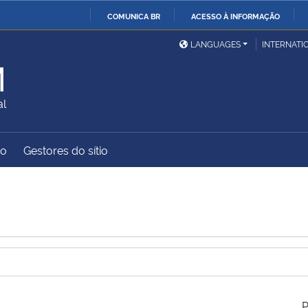
COMUNICA BR
ACESSO À INFORMAÇÃO
Ministério da Defesa
Ministério das Relações
Mini
IR
LANGUAGES
INTERNATI
Exteriores
PARA
M
O
Ministério da Cidadania
Ministério da Saúde
Mini
CONTEÚDO
al
to
Gestores do sítio
Ministério do
Controladoria-Geral da
Mini
Desenvolvimento Regional
União
Famí
Hum
Advocacia-Geral da União
Banco Central do Brasil
Plan
P