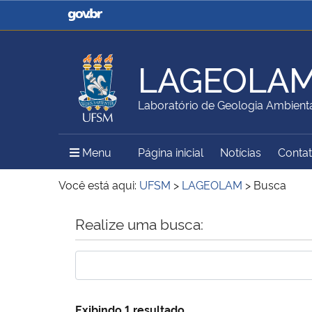
Casa Civil
Ministério da Justiça e
Segurança Pública
LAGEOLA
Ministério da Agricultura,
Ministério da Educação
Laboratório de Geologia Ambient
Pecuária e Abastecimento
Menu Principal do Sítio
Menu
Página inicial
Notícias
Conta
Ministério do Meio Ambiente
Ministério do Turismo
Você está aqui:
UFSM
>
LAGEOLAM
>
Busca
Início do conteúdo
Realize uma busca:
Secretaria de Governo
Gabinete de Segurança
Institucional
Exibindo 1 resultado