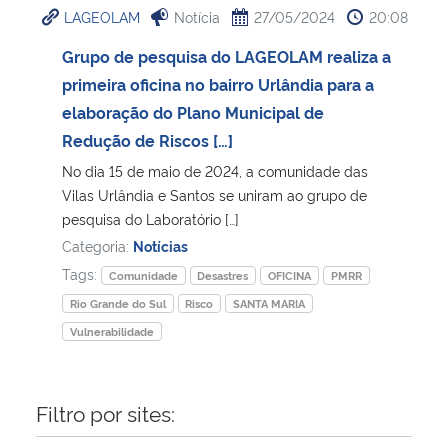
LAGEOLAM
Notícia
27/05/2024
20:08
Ministério da Cidadania
Grupo de pesquisa do LAGEOLAM realiza a
Ministério da Saúde
primeira oficina no bairro Urlândia para a
elaboração do Plano Municipal de
Ministério de Minas e Energia
Redução de Riscos […]
No dia 15 de maio de 2024, a comunidade das
Ministério da Ciência, Tecnologia, Inovações e Comunicações
Vilas Urlândia e Santos se uniram ao grupo de
pesquisa do Laboratório […]
Ministério do Meio Ambiente
Categoria:
Notícias
Tags:
Comunidade
Desastres
OFICINA
PMRR
Ministério do Turismo
Rio Grande do Sul
Risco
SANTA MARIA
Vulnerabilidade
Ministério do Desenvolvimento Regional
Controladoria-Geral da União
Filtro por sites:
Ministério da Mulher, da Família e dos Direitos Humanos