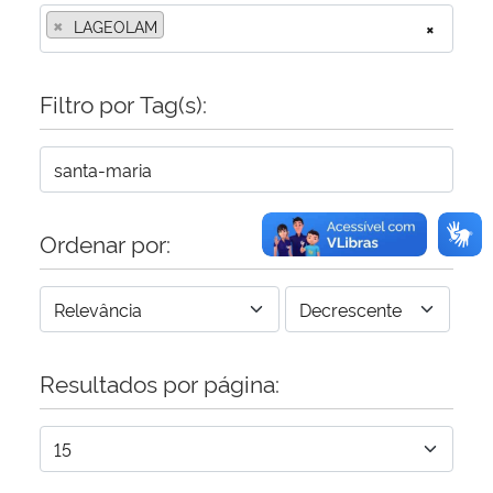
×
LAGEOLAM
×
Secretaria-Geral
Filtro por Tag(s):
Secretaria de Governo
Gabinete de Segurança Institucional
Advocacia-Geral da União
Ordenar por:
Banco Central do Brasil
Planalto
Resultados por página: