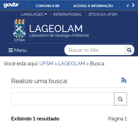
COMUNICA BR
ACESSO À INFORMAÇÃO
PARTI
Casa Civil
LANGUAGES
INTERNATIONAL
SÍTIOS DA UFSM
IR
PARA
LAGEOLAM
Ministério da Justiça e Segurança Pública
O
Laboratório de Geologia Ambiental
CONTEÚDO
Ministério da Defesa
Buscar no no Sítio
Busca
Busca:
Menu Principal do Sítio
Menu
Busc
Ministério das Relações Exteriores
Você está aqui:
UFSM
>
LAGEOLAM
>
Busca
Ministério da Economia
Início do conteúdo
Realize uma busca:
Ministério da Infraestrutura
Ministério da Agricultura, Pecuária e Abastecimento
Exibindo 1 resultado
Página 1
Ministério da Educação