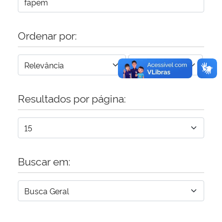
Secretaria-Geral
Ordenar por:
Secretaria de Governo
Gabinete de Segurança Institucional
Resultados por página:
Advocacia-Geral da União
Banco Central do Brasil
Planalto
Buscar em: