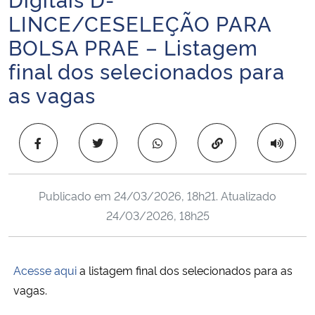
Ministério da Cidadania
LINCE/CESELEÇÃO PARA
BOLSA PRAE – Listagem
Ministério da Saúde
final dos selecionados para
as vagas
Ministério de Minas e Energia
Ministério da Ciência, Tecnologia, Inovações e Comunicações
Copiar para área 
Ministério do Meio Ambiente
Publicado em
24/03/2026, 18h21
. Atualizado
Ministério do Turismo
24/03/2026, 18h25
Ministério do Desenvolvimento Regional
Acesse aqui
a listagem final dos selecionados para as
Controladoria-Geral da União
vagas.
Ministério da Mulher, da Família e dos Direitos Humanos