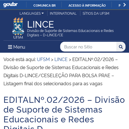
COMUNICA BR
ACESSO À INFORMAÇÃO
PARTI
Casa Civil
LANGUAGES
INTERNATIONAL
SÍTIOS DA UFSM
IR
LINCE
PARA
Ministério da Justiça e Segurança Pública
O
Divisão de Suporte de Sistemas Educacionais e Redes
Digitais – D-LINCE/CE
CONTEÚDO
Ministério da Defesa
Buscar no no Sítio
Busca
Busca:
Menu Principal do Sítio
Menu
Busc
Ministério das Relações Exteriores
Você está aqui:
UFSM
>
LINCE
>
EDITALNº.02/2026 –
Divisão de Suporte de Sistemas Educacionais e Redes
Ministério da Economia
Digitais D-LINCE/CESELEÇÃO PARA BOLSA PRAE –
Listagem final dos selecionados para as vagas
Ministério da Infraestrutura
EDITALNº.02/2026 – Divisão
Início do conteúdo
Ministério da Agricultura, Pecuária e Abastecimento
de Suporte de Sistemas
Educacionais e Redes
Ministério da Educação
Digitais D-