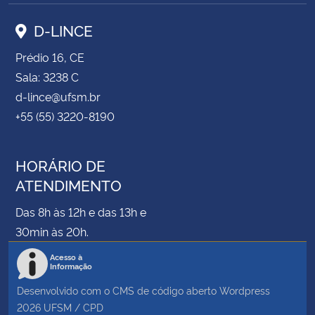
D-LINCE
Prédio 16, CE
Sala: 3238 C
d-lince@ufsm.br
+55 (55) 3220-8190
HORÁRIO DE
ATENDIMENTO
Das 8h às 12h e das 13h e
30min às 20h.
Acesso à
Informação
Desenvolvido com o CMS de código aberto
Wordpress
2026
UFSM
/
CPD