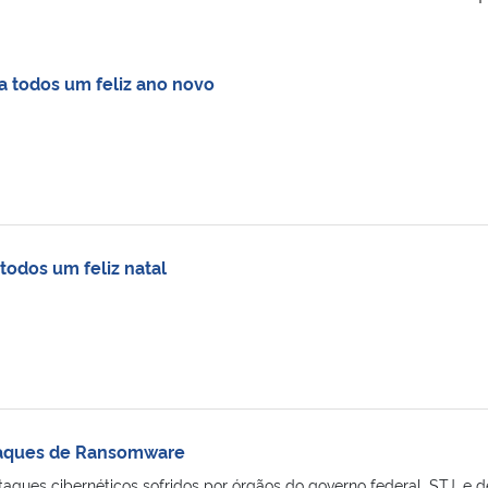
a todos um feliz ano novo
todos um feliz natal
aques de Ransomware
aques cibernéticos sofridos por órgãos do governo federal, STJ, e d