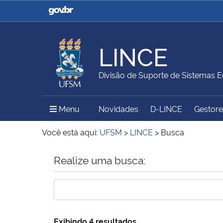
Casa Civil
Ministério da Justiça e
Segurança Pública
LINCE
Ministério da Agricultura,
Ministério da Educação
Divisão de Suporte de Sistemas E
Pecuária e Abastecimento
Menu Principal do Sítio
Menu
Novidades
D-LINCE
Gestores
Ministério do Meio Ambiente
Ministério do Turismo
Você está aqui:
UFSM
>
LINCE
>
Busca
Início do conteúdo
Realize uma busca:
Secretaria de Governo
Gabinete de Segurança
Institucional
Exibindo 4 resultados