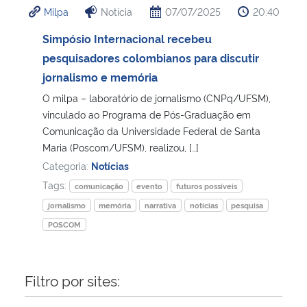
Milpa
Notícia
07/07/2025
20:40
Ministério da Cidadania
Simpósio Internacional ​recebeu
Ministério da Saúde
pesquisadores ​colombianos ​para discutir
jornalismo e memória
Ministério de Minas e Energia
O milpa – laboratório de jornalismo (CNPq/UFSM),
vinculado ao Programa de Pós-Graduação em
Ministério da Ciência, Tecnologia, Inovações e Comunicações
Comunicação da Universidade Federal de Santa
Maria (Poscom/UFSM), realizou, […]
Ministério do Meio Ambiente
Categoria:
Notícias
Tags:
comunicação
evento
futuros possíveis
Ministério do Turismo
jornalismo
memória
narrativa
notícias
pesquisa
POSCOM
Ministério do Desenvolvimento Regional
Controladoria-Geral da União
Filtro por sites:
Ministério da Mulher, da Família e dos Direitos Humanos