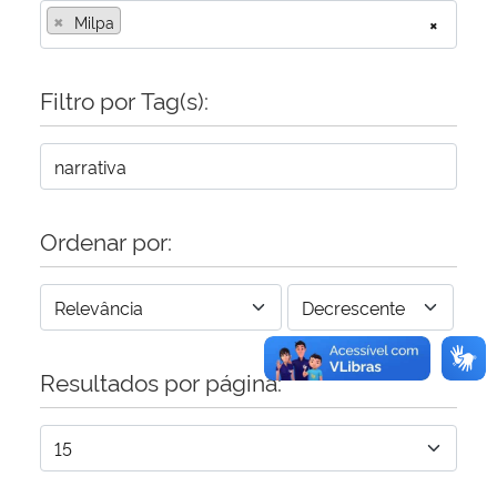
×
Milpa
×
Secretaria-Geral
Filtro por Tag(s):
Secretaria de Governo
Gabinete de Segurança Institucional
Advocacia-Geral da União
Ordenar por:
Banco Central do Brasil
Planalto
Resultados por página: