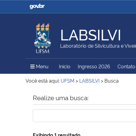
Casa Civil
Ministério da Justiça e
Segurança Pública
LABSILVI
Ministério da Agricultura,
Ministério da Educação
Laboratório de Silvicultura e Vivei
Pecuária e Abastecimento
Menu Principal do Sítio
Menu
Início
Ingresso 2026
Contato
Ministério do Meio Ambiente
Ministério do Turismo
Você está aqui:
UFSM
>
LABSILVI
>
Busca
Início do conteúdo
Realize uma busca:
Secretaria de Governo
Gabinete de Segurança
Institucional
Exibindo 1 resultado