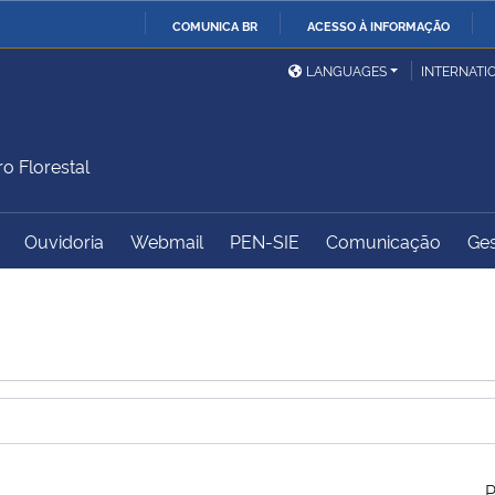
COMUNICA BR
ACESSO À INFORMAÇÃO
Ministério da Defesa
Ministério das Relações
Mini
IR
LANGUAGES
INTERNATI
Exteriores
PARA
O
Ministério da Cidadania
Ministério da Saúde
Mini
CONTEÚDO
ro Florestal
Ouvidoria
Webmail
PEN-SIE
Comunicação
Ges
Ministério do
Controladoria-Geral da
Mini
Desenvolvimento Regional
União
Famí
Hum
Advocacia-Geral da União
Banco Central do Brasil
Plan
P