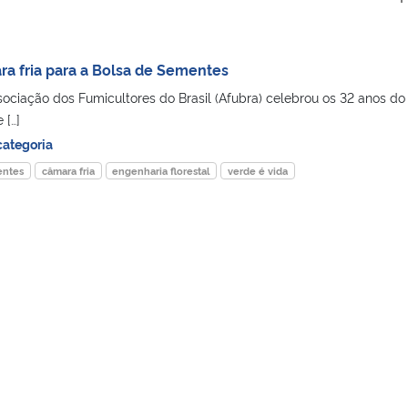
a fria para a Bolsa de Sementes
sociação dos Fumicultores do Brasil (Afubra) celebrou os 32 anos do
 […]
ategoria
entes
câmara fria
engenharia florestal
verde é vida