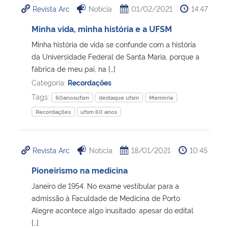
Revista Arc
Notícia
01/02/2021
14:47
Ministério da Cidadania
Minha vida, minha história e a UFSM
Ministério da Saúde
Minha história de vida se confunde com a história
da Universidade Federal de Santa Maria, porque a
Ministério de Minas e Energia
fábrica de meu pai, na […]
Categoria:
Recordações
Ministério da Ciência, Tecnologia, Inovações e Comunicações
Tags:
60anosufsm
destaque ufsm
Memória
Recordações
ufsm 60 anos
Ministério do Meio Ambiente
Ministério do Turismo
Revista Arc
Notícia
18/01/2021
10:45
Pioneirismo na medicina
Ministério do Desenvolvimento Regional
Janeiro de 1954. No exame vestibular para a
admissão à Faculdade de Medicina de Porto
Controladoria-Geral da União
Alegre acontece algo inusitado: apesar do edital
[…]
Ministério da Mulher, da Família e dos Direitos Humanos