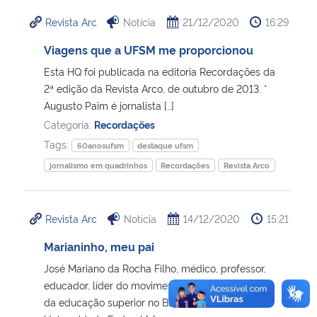
Revista Arc
Notícia
21/12/2020
16:29
Viagens que a UFSM me proporcionou
Esta HQ foi publicada na editoria Recordações da
2ª edição da Revista Arco, de outubro de 2013. *
Augusto Paim é jornalista […]
Categoria:
Recordações
Tags:
60anosufsm
destaque ufsm
jornalismo em quadrinhos
Recordações
Revista Arco
Revista Arc
Notícia
14/12/2020
15:21
Marianinho, meu pai
José Mariano da Rocha Filho, médico, professor,
educador, líder do movimento pela interiorização
da educação superior no Brasil, criador da