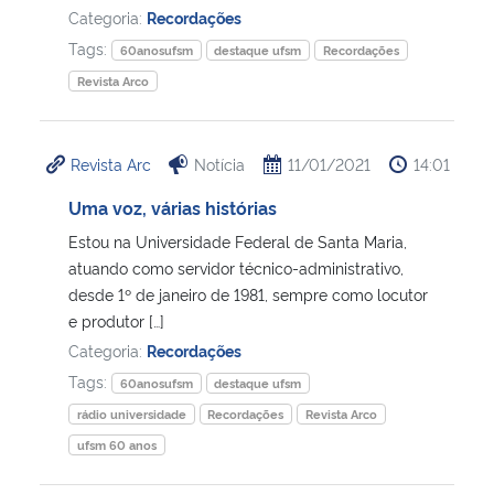
Categoria:
Recordações
Tags:
Secretaria-Geral
60anosufsm
destaque ufsm
Recordações
Revista Arco
Secretaria de Governo
Revista Arc
Notícia
11/01/2021
14:01
Gabinete de Segurança Institucional
Uma voz, várias histórias
Advocacia-Geral da União
Estou na Universidade Federal de Santa Maria,
atuando como servidor técnico-administrativo,
Banco Central do Brasil
desde 1º de janeiro de 1981, sempre como locutor
e produtor […]
Planalto
Categoria:
Recordações
Tags:
60anosufsm
destaque ufsm
rádio universidade
Recordações
Revista Arco
ufsm 60 anos