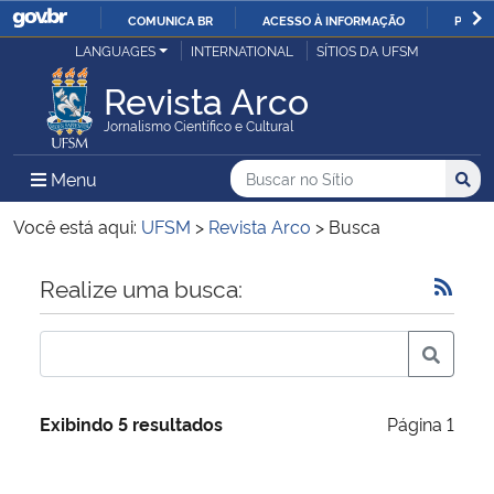
COMUNICA BR
ACESSO À INFORMAÇÃO
PARTI
Casa Civil
LANGUAGES
INTERNATIONAL
SÍTIOS DA UFSM
IR
PARA
Revista Arco
Ministério da Justiça e Segurança Pública
O
Jornalismo Científico e Cultural
CONTEÚDO
Ministério da Defesa
Buscar no no Sítio
Busca
Busca:
Menu Principal do Sítio
Menu
Busc
Ministério das Relações Exteriores
Você está aqui:
UFSM
>
Revista Arco
>
Busca
Ministério da Economia
Início do conteúdo
Realize uma busca:
Ministério da Infraestrutura
Ministério da Agricultura, Pecuária e Abastecimento
Exibindo 5 resultados
Página 1
Ministério da Educação