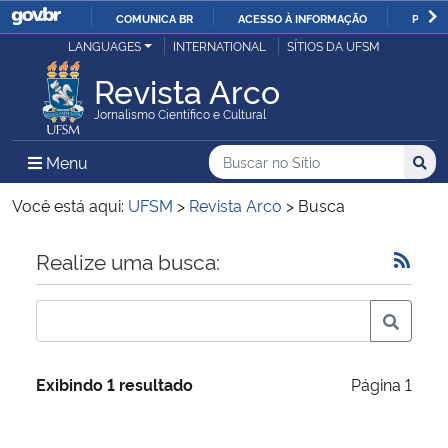
COMUNICA BR
ACESSO À INFORMAÇÃO
PARTI
Casa Civil
LANGUAGES
INTERNATIONAL
SÍTIOS DA UFSM
IR
PARA
Revista Arco
Ministério da Justiça e Segurança Pública
O
Jornalismo Científico e Cultural
CONTEÚDO
Ministério da Defesa
Buscar no no Sítio
Busca
Busca:
Menu Principal do Sítio
Menu
Busc
Ministério das Relações Exteriores
Você está aqui:
UFSM
>
Revista Arco
>
Busca
Ministério da Economia
Início do conteúdo
Realize uma busca:
Ministério da Infraestrutura
Ministério da Agricultura, Pecuária e Abastecimento
Exibindo 1 resultado
Página 1
Ministério da Educação