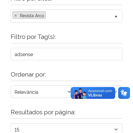
×
Secretaria-Geral
Revista Arco
×
Secretaria de Governo
Filtro por Tag(s):
Gabinete de Segurança Institucional
Advocacia-Geral da União
Ordenar por:
Banco Central do Brasil
Planalto
Resultados por página: