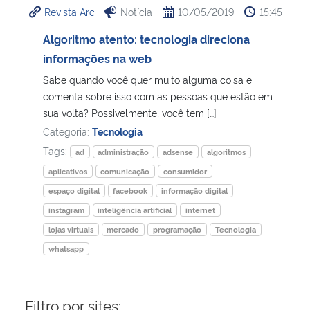
Revista Arc
Notícia
10/05/2019
15:45
Ministério da Cidadania
Algoritmo atento: tecnologia direciona
Ministério da Saúde
informações na web
Sabe quando você quer muito alguma coisa e
Ministério de Minas e Energia
comenta sobre isso com as pessoas que estão em
sua volta? Possivelmente, você tem […]
Ministério da Ciência, Tecnologia, Inovações e Comunicações
Categoria:
Tecnologia
Tags:
ad
administração
adsense
algoritmos
Ministério do Meio Ambiente
aplicativos
comunicação
consumidor
espaço digital
facebook
informação digital
Ministério do Turismo
instagram
inteligência artificial
internet
lojas virtuais
mercado
programação
Tecnologia
Ministério do Desenvolvimento Regional
whatsapp
Controladoria-Geral da União
Filtro por sites:
Ministério da Mulher, da Família e dos Direitos Humanos